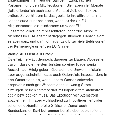
angenommen hat, liegt der Ball beim Europäischen
Parlament und den Mitgliedstaaten. Sie haben vier Monate
(falls erforderlich auch sechs Monate) Zeit, den Text zu
prüfen. Zu verhindern ist das geplante Inkrafttreten am 1.
Jänner 2023 nur noch dann, wenn 20 der 27 EU-
Mitgliedstaaten, die mindestens 65 % der EU-
Gesamtbevölkerung repräsentieren, oder eine absolute
Mehrheit im EU-Parlament dagegen stimmen. Danach sieht
es aber ganz und gar nicht aus. Es gibt zu viele Befürworter
der Kernenergie unter den EU-Staaten.
Wenig Aussicht auf Erfolg
Österreich erwägt dennoch, dagegen zu klagen. Abgesehen
davon, dass die meisten Juristen so einer Klage wenig
Aussicht auf Erfolg geben, übersieht die Umweltministerin
aber augenscheinlich, dass auch Österreich, insbesondere in
den Wintermonaten, wenn unsere Wasserkraftwerke
angesichts niedriger Wasserstände zu wenig Strom
erzeugen, seinen Strombedarf mit importiertem Atomstrom
deckt bzw. decken muss. Das Erzeugen von Atomstrom
abzulehnen, ihn aber wohlwollend zu importieren, erfordert
schon eine ziemlich breite Grätsche. Zumal auch
Bundeskanzler
Karl Nehammer
bereits ebenso zutreffend