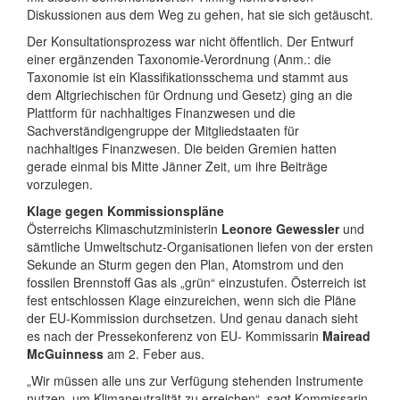
Diskussionen aus dem Weg zu gehen, hat sie sich getäuscht.
Der Konsultationsprozess war nicht öffentlich. Der Entwurf
einer ergänzenden Taxonomie-Verordnung (Anm.: die
Taxonomie ist ein Klassifikationsschema und stammt aus
dem Altgriechischen für Ordnung und Gesetz) ging an die
Plattform für nachhaltiges Finanzwesen und die
Sachverständigengruppe der Mitgliedstaaten für
nachhaltiges Finanzwesen. Die beiden Gremien hatten
gerade einmal bis Mitte Jänner Zeit, um ihre Beiträge
vorzulegen.
Klage gegen Kommissionspläne
Österreichs Klimaschutzministerin
Leonore Gewessler
und
sämtliche Umweltschutz-Organisationen liefen von der ersten
Sekunde an Sturm gegen den Plan, Atomstrom und den
fossilen Brennstoff Gas als „grün“ einzustufen. Österreich ist
fest entschlossen Klage einzureichen, wenn sich die Pläne
der EU-Kommission durchsetzen. Und genau danach sieht
es nach der Pressekonferenz von EU- Kommissarin
Mairead
McGuinness
am 2. Feber aus.
„Wir müssen alle uns zur Verfügung stehenden Instrumente
nutzen, um Klimaneutralität zu erreichen“, sagt Kommissarin