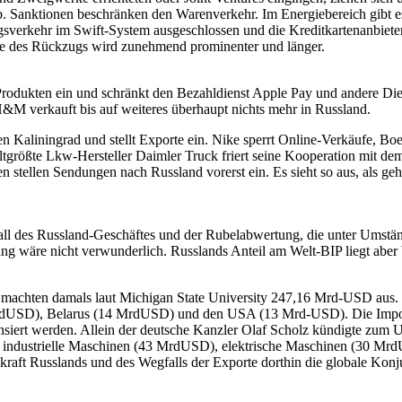
. Sanktionen beschränken den Warenverkehr. Im Energiebereich gibt es
sverkehr im Swift-System ausgeschlossen und die Kreditkartenanbiete
 des Rückzugs wird zunehmend prominenter und länger.
Produkten ein und schränkt den Bezahldienst Apple Pay und andere Diens
&M verkauft bis auf weiteres überhaupt nichts mehr in Russland.
 Kaliningrad und stellt Exporte ein. Nike sperrt Online-Verkäufe, Boei
tgrößte Lkw-Hersteller Daimler Truck friert seine Kooperation mit de
n stellen Sendungen nach Russland vorerst ein. Es sieht so aus, als g
all des Russland-Geschäftes und der Rubelabwertung, die unter Umstän
ung wäre nicht verwunderlich. Russlands Anteil am Welt-BIP liegt abe
s machten damals laut Michigan State University 247,16 Mrd-USD aus.
rdUSD), Belarus (14 MrdUSD) und den USA (13 Mrd-USD). Die Import
siert werden. Allein der deutsche Kanzler Olaf Scholz kündigte zum
 industrielle Maschinen (43 MrdUSD), elektrische Maschinen (30 Mrd
aft Russlands und des Wegfalls der Exporte dorthin die globale Konju