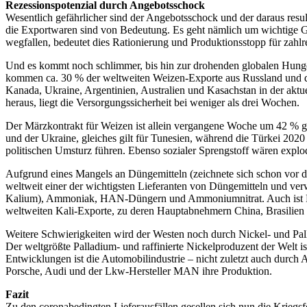
Rezessionspotenzial durch Angebotsschock
Wesentlich gefährlicher sind der Angebotsschock und der daraus res
die Exportwaren sind von Bedeutung. Es geht nämlich um wichtige Gr
wegfallen, bedeutet dies Rationierung und Produktionsstopp für zahlre
Und es kommt noch schlimmer, bis hin zur drohenden globalen Hunger
kommen ca. 30 % der weltweiten Weizen-Exporte aus Russland und d
Kanada, Ukraine, Argentinien, Australien und Kasachstan in der aktu
heraus, liegt die Versorgungssicherheit bei weniger als drei Wochen.
Der Märzkontrakt für Weizen ist allein vergangene Woche um 42 % g
und der Ukraine, gleiches gilt für Tunesien, während die Türkei 202
politischen Umsturz führen. Ebenso sozialer Sprengstoff wären explo
Aufgrund eines Mangels an Düngemitteln (zeichnete sich schon vor de
weltweit einer der wichtigsten Lieferanten von Düngemitteln und ve
Kalium), Ammoniak, HAN-Düngern und Ammoniumnitrat. Auch ist Russl
weltweiten Kali-Exporte, zu deren Hauptabnehmern China, Brasilien
Weitere Schwierigkeiten wird der Westen noch durch Nickel- und Pall
Der weltgrößte Palladium- und raffinierte Nickelproduzent der Welt 
Entwicklungen ist die Automobilindustrie – nicht zuletzt auch dur
Porsche, Audi und der Lkw-Hersteller MAN ihre Produktion.
Fazit
Zu den coronabedingten Lieferausfällen gesellen sich nun die Kriegsf