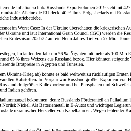
ultierende Inflationsschub. Russlands Exportvolumen 2019 sieht mit 
undstoffe. Alleine die EU deckt 40 % ihres Erdgasbedarfs mit Russlan
iche Industriebetriebe.
snot im Worst Case: In der Ukraine überschatten die kriegerischen Au
er Ukraine und laut International Grain Council (IGC) werden die R
ellen Erntesaison 2021/22 auf ein Neun-Jahres-Tief von 57 Mio. Tonne
estiegen, im laufenden Jahr um 56 %. Ägypten mit mehr als 100 Mio E
0 rund 65 % ihres Weizens aus Russland bezog. Hier könnten steigende 
dierende Brotpreise in Ägypten und Tunesien.
m Ukraine-Krieg ab) könnte es bald weltweit zu rückläufigen Ernten k
rwandten Rohstoffen. Im Vorjahr war Russland größter Exporteur von 
and drittgrößter Kaliexporteur und bei Phosphaten und Schwefel auf
 und Indien gehören.
adiummangel bekommen, denn: Russlands Förderanteil an Palladium lieg
ist Norilsk Nickel. Als Batteriemetall in E-Autos und wichtiges Legie
ch Ausfälle ukrainischer Hersteller von Kabelbäumen. Wegen fehlende
olgen, während der Öl- und Inflationsschock seinen Verlauf nimmt. Fakt