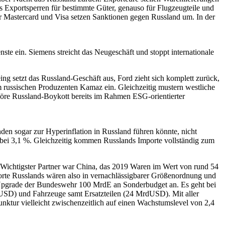
 Exportsperren für bestimmte Güter, genauso für Flugzeugteile und
r Mastercard und Visa setzen Sanktionen gegen Russland um. In der
te ein. Siemens streicht das Neugeschäft und stoppt internationale
ng setzt das Russland-Geschäft aus, Ford zieht sich komplett zurück,
m russischen Produzenten Kamaz ein. Gleichzeitig mustern westliche
ehöre Russland-Boykott bereits im Rahmen ESG-orientierter
den sogar zur Hyperinflation in Russland führen könnte, nicht
r bei 3,1 %. Gleichzeitig kommen Russlands Importe vollständig zum
 Wichtigster Partner war China, das 2019 Waren im Wert von rund 54
e Russlands wären also in vernachlässigbarer Größenordnung und
 Upgrade der Bundeswehr 100 MrdE an Sonderbudget an. Es geht bei
USD) und Fahrzeuge samt Ersatzteilen (24 MrdUSD). Mit aller
nktur vielleicht zwischenzeitlich auf einen Wachstumslevel von 2,4