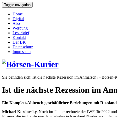
Toggle navigation
Home
Digital
Abo
Werbung
Leserbrief
Kontakt
Der BK
Datenschutz
Impressum
Sie befinden sich:
Ist die nächste Rezession im Anmarsch? - Börsen-K
Ist die nächste Rezession im A
Ein Komplett-Abbruch geschäftlicher Beziehungen mit Russland i
Michael Kordovsky.
Noch im Jänner rechnete der IWF für 2022 und 
Firmen, die im Laufe von Jahrzehnten in Russland Niederlassungen un