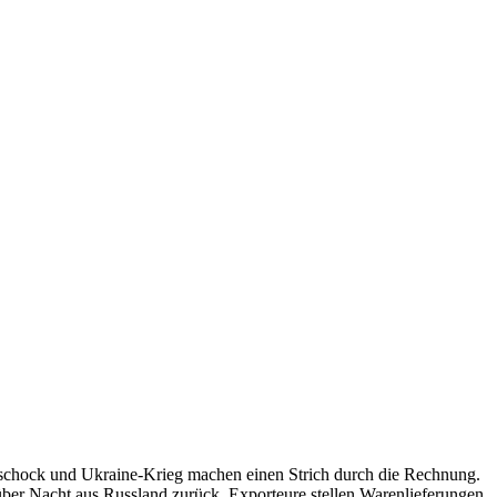
sschock und Ukraine-Krieg machen einen Strich durch die Rechnung.
über Nacht aus Russland zurück. Exporteure stellen Warenlieferungen