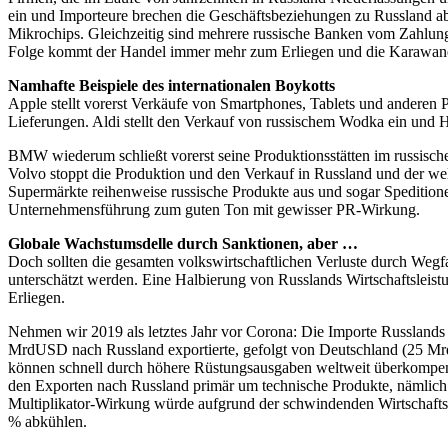
ein und Importeure brechen die Geschäftsbeziehungen zu Russland ab
Mikrochips. Gleichzeitig sind mehrere russische Banken vom Zahlung
Folge kommt der Handel immer mehr zum Erliegen und die Karawane
Namhafte Beispiele des internationalen Boykotts
Apple stellt vorerst Verkäufe von Smartphones, Tablets und anderen 
Lieferungen. Aldi stellt den Verkauf von russischem Wodka ein und H
BMW wiederum schließt vorerst seine Produktionsstätten im russischen
Volvo stoppt die Produktion und den Verkauf in Russland und der wel
Supermärkte reihenweise russische Produkte aus und sogar Speditione
Unternehmensführung zum guten Ton mit gewisser PR-Wirkung.
Globale Wachstumsdelle durch Sanktionen, aber …
Doch sollten die gesamten volkswirtschaftlichen Verluste durch Wegf
unterschätzt werden. Eine Halbierung von Russlands Wirtschaftsleist
Erliegen.
Nehmen wir 2019 als letztes Jahr vor Corona: Die Importe Russland
MrdUSD nach Russland exportierte, gefolgt von Deutschland (25 M
können schnell durch höhere Rüstungsausgaben weltweit überkompen
den Exporten nach Russland primär um technische Produkte, nämlich
Multiplikator-Wirkung würde aufgrund der schwindenden Wirtschaftskr
% abkühlen.