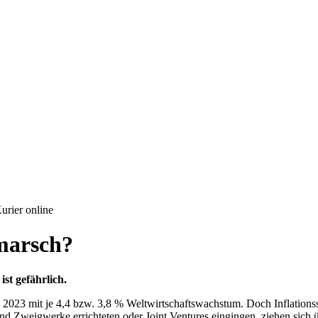
urier online
nmarsch?
st gefährlich.
2023 mit je 4,4 bzw. 3,8 % Weltwirtschaftswachstum. Doch Inflation
d Zweigwerke errichteten oder Joint Ventures eingingen, ziehen sich 