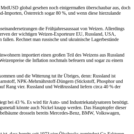
427 MrdUSD global gesehen noch einigermaßen überschaubar aus, doch
d-Importen, Österreich sogar 80 %, und wenn diese hierzulande
seinandersetzungen die Frühjahresaussaat von Weizen. Allerdings
eserven der wichtigen Weizen-Exporteure EU, Russland, USA,
n fallen. Rechnet man russische und ukrainische Lagerbestände
inwohnern importiert einen großen Teil des Weizens aus Russland
Weizenpreise die Inflation nochmals befeuern und sogar zu einem
ommen und die Witterung tut ihr Übriges, denn: Russland ist
Harnstoff, NPK-Mehrnährstoff-Düngern (Stickstoff, Phosphor und
 Rang vier. Russland und Weißrussland liefern circa 40 % der
t bei 43 %. Es wird für Auto- und Industriekatalysatoren benötigt.
rungsmetall könnte auch Nickel knapp werden. Das Hauptopfer dieser
r Kabelbäume drosseln bereits Mercedes-Benz, BMW, Volkswagen,
 ist, dass bereits seit 1973 vier Ölschocks zumindest Co-Faktoren