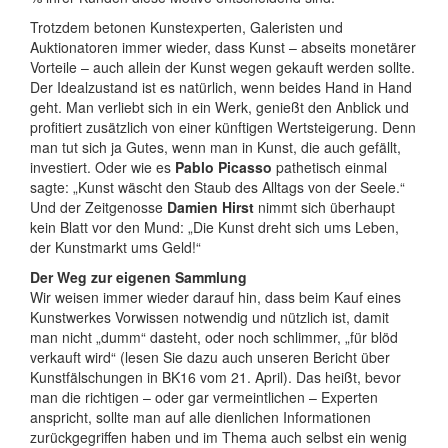
Trotzdem betonen Kunstexperten, Galeristen und
Auktionatoren immer wieder, dass Kunst – abseits monetärer
Vorteile – auch allein der Kunst wegen gekauft werden sollte.
Der Idealzustand ist es natürlich, wenn beides Hand in Hand
geht. Man verliebt sich in ein Werk, genießt den Anblick und
profitiert zusätzlich von einer künftigen Wertsteigerung. Denn
man tut sich ja Gutes, wenn man in Kunst, die auch gefällt,
investiert. Oder wie es
Pablo Picasso
pathetisch einmal
sagte: „Kunst wäscht den Staub des Alltags von der Seele.“
Und der Zeitgenosse
Damien Hirst
nimmt sich überhaupt
kein Blatt vor den Mund: „Die Kunst dreht sich ums Leben,
der Kunstmarkt ums Geld!“
Der Weg zur eigenen Sammlung
Wir weisen immer wieder darauf hin, dass beim Kauf eines
Kunstwerkes Vorwissen notwendig und nützlich ist, damit
man nicht „dumm“ dasteht, oder noch schlimmer, „für blöd
verkauft wird“ (lesen Sie dazu auch unseren Bericht über
Kunstfälschungen in BK16 vom 21. April). Das heißt, bevor
man die richtigen – oder gar vermeintlichen – Experten
anspricht, sollte man auf alle dienlichen Informationen
zurückgegriffen haben und im Thema auch selbst ein wenig