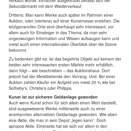
verkauft wurde. Einfacher ausgedrückt befasst sich der
Sekundärmarkt mit dem Wiederverkauf.
Drittens: Man kann Werke auch später im Rahmen einer
Auktion, oder (viertens) auf einer Kunstmesse erstehen. Die
letztgenannten Orte sind überhaupt sehr interessant, vor
allem auch für Einsteiger in das Thema, da man sehr
ungezwungen Information und Wissen aufsaugen kann und
meist auch einen internationalen Überblick über die Szene
bekommt.
Zu bedenken gibt es: Ist das begehrte Objekt auf keinem der
beiden sehr interessanten ersten Märkte mehr erhältlich,
dann folgt – wie beschrieben – das Auktionshaus. Dort
jedoch hat der Meistbietende den Vorrang. Und: Bei einer
Auktion zahlen Käufer ein Aufgeld von meist 20 % wie bei
Sotheby‘s, Christie‘s oder Philipps.
Kunst ist zur sicheren Geldanlage geworden
Auch wenn Kunst schon für sich allein einen Wert darstellt,
sind ausgewiesene Werke mittlerweile auch zu einer
anerkannten alternativen Geldanlage geworden. Wie eben
eine Aktie, die man in sein Depot „legen kann“. Doch
apropos Aktie: Einerseits hat sie sich vor allem in den