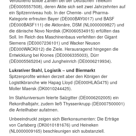
Verblüffend solide Zahlen bei der Deutschen Telekom
(DE0005557508), deren Aktie sich seit zwei Jahrzehnten auf
ein Spitzenniveau hob. In der Chemie- und Pharma-
Kategorie erfreuten Bayer (DE000BAY0017) und BASF
(DE000BASF111) die Aktionäre, DSM (NL0000009827) und
die dänische Novo Nordisk (DK0060534915) erfüllten das
Soll. Im Reich des Maschinenbaus verfehlten der Gigant
Siemens (DE0007236101) und Wacker Neuson
(DE000WACK012) die Ziele. Herausragend hingegen die
Entwicklung bei Krones (DE0006335003), Dürr
(DE0005565204) und Jungheinrich (DE0006219934).
Lukrativer Stahl, Logistik – und Biermarkt
Spitzenprofite winken derzeit aber den Königen der
Logistikbranche wie Hapag Lloyd (DE000HLAG475) und
Moller Maersk (DK0010244425).
Im Stahluniversum feierte Salzgitter (DE0006202005) ein
Rekordhalbjahr, zudem ließ Thyssenkrupp (DE0007500001)
die Anteilhaber aufatmen.
Unbeeindruckt zeigen sich Bierkonsumenten: Die Erträge
von Carlsberg (DK0010181676) und Heineken
(NL0000009165) beschleunigen sich substanziell.