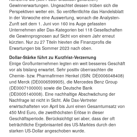
Gewinnerwartungen. Ungeachtet dessen trüben sich die
Perspektiven weiter ein. So veröffentlichte das Handelsblatt
in der Vorwoche eine Auswertung, wonach die Analysten-
Zunft seit dem 1. Juni von 160 ins Auge gefassten
Unternehmen aller Dax-Kategorien bei 118 Gesellschaften
die Gewinnprognosen auf Sicht von einem Jahr erneut
kürzten. Nur zu 27 Titeln hievten die Finanzprofis die
Erwartungen bis Sommer 2023 nach oben.
Dollar-Stärke führt zu Kurzfrist-Verzerrung
Einige Großunternehmen legten ein weit besseres Geschäft
vor als bislang erwartet. Sehr positiv überraschten die
Chemie- bzw. Pharmafirmen Henkel (ISIN: DE0006048408)
und Merck (DE0006599905), die Mercedes Benz Group
(DE0007100000) sowie die Deutsche Bank
(DE0005140008). Eine nachhaltige Abschwächung der
Nachfrage ist nicht in Sicht. Alle Dax-Vertreter
erwirtschafteten von April bis Juni einen Gesamtumsatz von
450 Mrd Euro, die zweithöchsten Erlöse in dieser
Geschäftsperiode. Berücksichtigt sei aber, dass der oft
beträchtliche Ergebnisanteil des US-Marktes durch den
starken US-Dollar angeschoben wurde.