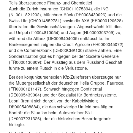
Teils überzeugende Finanz- und Chemietitel
Auch die Zurich Insurance (CH0011075394), die ING
(NL0011821202), Münchner Rück (DE0008430026) und die
Swiss Life (CH0014852781) sowie die AXA (FR0000120628)
übertrafen die Gewinnschätzungen. Abgeschwächt trifft dies
auf Unipol (IT0004810054) und Aegon (NL0000303709) zu,
während die Allianz (DE0008404005) enttäuschte. Im
Bankensegment zeigten die Credit Agricole (FR0000045072)
und die Commerzbank (DE000CBK100) starke Zahlen. Eine
Sondersituation gibt es hingegen bei der Société Générale
(FR0000130809): Der Ausstieg aus dem Russland-Geschäft
führte zu einem Rutsch in die Verlustzone.
Bei den konjunktursensiblen Kfz-Zulieferern überzeugte nur
die Muttergesellschaft der deutschen Hella Gruppe, Faurecia
(FR0000121147). Schwach hingegen Continental
(DE0005439004) und der Spezialist für Bordnetzsysteme,
Leoni (trennt sich derzeit von der Kabeldivision;
DE0005408884), die das schwierige Umfeld bestätigten.
Konträr die Situation beim Autoverleiher Sixt
(DE0007231326), der ein historisches Rekordergebnis
hinlegte.