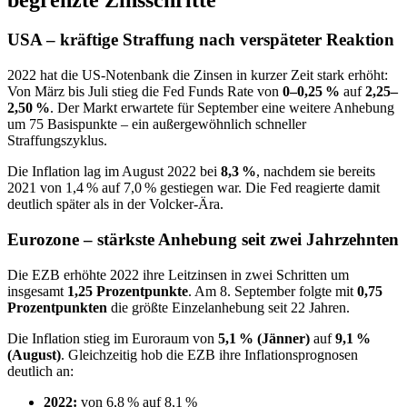
USA – kräftige Straffung nach verspäteter Reaktion
2022 hat die US‑Notenbank die Zinsen in kurzer Zeit stark erhöht:
Von März bis Juli stieg die Fed Funds Rate von
0–0,25 %
auf
2,25–
2,50 %
. Der Markt erwartete für September eine weitere Anhebung
um 75 Basispunkte – ein außergewöhnlich schneller
Straffungszyklus.
Die Inflation lag im August 2022 bei
8,3 %
, nachdem sie bereits
2021 von 1,4 % auf 7,0 % gestiegen war. Die Fed reagierte damit
deutlich später als in der Volcker‑Ära.
Eurozone – stärkste Anhebung seit zwei Jahrzehnten
Die EZB erhöhte 2022 ihre Leitzinsen in zwei Schritten um
insgesamt
1,25 Prozentpunkte
. Am 8. September folgte mit
0,75
Prozentpunkten
die größte Einzelanhebung seit 22 Jahren.
Die Inflation stieg im Euroraum von
5,1 % (Jänner)
auf
9,1 %
(August)
. Gleichzeitig hob die EZB ihre Inflationsprognosen
deutlich an:
2022:
von 6,8 % auf 8,1 %