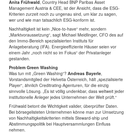
Anita Frühwald
, Country Head BNP Paribas Asset
Management Austria & CEE, ist der Ansicht, dass die ESG-
Kriterien zurzeit noch zu ungenau sind, um klar zu sagen,
wer und wie man tatsachlich ESG-konform ist.
Nachhaltigkeit ist kein „Nice-to-have“ mehr, sondern
„Marktvoraussetzung“, sagt Michael Meidlinger, CFO des auf
den Immo-Bereich spezialisierten Instituts für
Anlageberatung (IFA). Energieeffiziente Häuser seien vor
einem Jahr „noch nicht so im Fokus“ der Privatanleger
gestanden.
Problem Green Washing
Was tun mit „Green Washing“?
Andreas Bayerle
,
Vorstandsmitglied der Helvetia Österreich, hält „spezialisierte
Player“, ähnlich Creditrating-Agenturen, für die einzig
sinnvolle Lösung. „Es ist völlig undenkbar, dass weltweit jeder
institutionelle Anleger jedes Unternehmen der Welt prüft.“
Frühwald betont die Wichtigkeit valider, überprüfter Daten.
Bei börsegelisteten Unternehmen könne man zur Umsetzung
von Nachhaltigkeitskriterien mittels Steward-ship und
Abstimmungspolitik bei Hauptversammlungen Einfluss
nehmen.