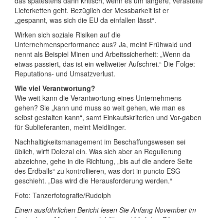
das spätestens dann kritisch, wenn es um längere, verästelte
Lieferketten geht. Bezüglich der Messbarkeit ist er
„gespannt, was sich die EU da einfallen lässt“.
Wirken sich soziale Risiken auf die
Unternehmensperformance aus? Ja, meint Frühwald und
nennt als Beispiel Minen und Arbeitssicherheit: „Wenn da
etwas passiert, das ist ein weltweiter Aufschrei.“ Die Folge:
Reputations- und Umsatzverlust.
Wie viel Verantwortung?
Wie weit kann die Verantwortung eines Unternehmens
gehen? Sie „kann und muss so weit gehen, wie man es
selbst gestalten kann“, samt Einkaufskriterien und Vor-gaben
für Sublieferanten, meint Meidlinger.
Nachhaltigkeitsmanagement im Beschaffungswesen sei
üblich, wirft Dolezal ein. Was sich aber an Regulierung
abzeichne, gehe in die Richtung, „bis auf die andere Seite
des Erdballs“ zu kontrollieren, was dort in puncto ESG
geschieht. „Das wird die Herausforderung werden.“
Foto: Tanzerfotografie/Rudolph
Einen ausführlichen Bericht lesen Sie Anfang November im