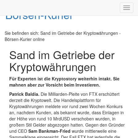
Toggl
navig
Sie befinden sich:
Sand im Getriebe der Kryptowährungen -
Börsen-Kurier online
Sand im Getriebe der
Kryptowährungen
Für Experten ist die Kryptostory weiterhin intakt. Sie
mahnen aber zur Vorsicht beim Investieren.
Patrick Baldia.
Die Milliarden-Pleite von FTX erschüttert
derzeit die Kryptowelt. Die Handelsplattform für
Kryptowährungen meldete vor rund zwei Wochen Konkurs
an, nachdem Kunden, als bekannt wurde, dass Einlagen in
der Höhe von rund 10 MrdUSD verschoben wurden, in
großem Stil Gelder abgezogen hatten. Gegen den Gründer
und CEO
Sam Bankman-Fried
wurde mittlerweile eine
Sammelklage eingereicht. Der Fall FTX hat jedenfalls die