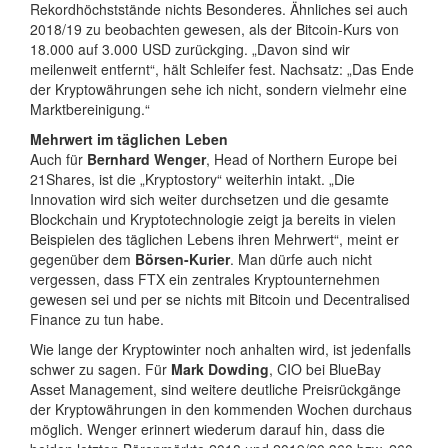
Rekordhöchststände nichts Besonderes. Ähnliches sei auch
2018/19 zu beobachten gewesen, als der Bitcoin-Kurs von
18.000 auf 3.000 USD zurückging. „Davon sind wir
meilenweit entfernt“, hält Schleifer fest. Nachsatz: „Das Ende
der Kryptowährungen sehe ich nicht, sondern vielmehr eine
Marktbereinigung.“
Mehrwert im täglichen Leben
Auch für
Bernhard Wenger
, Head of Northern Europe bei
21Shares, ist die „Kryptostory“ weiterhin intakt. „Die
Innovation wird sich weiter durchsetzen und die gesamte
Blockchain und Kryptotechnologie zeigt ja bereits in vielen
Beispielen des täglichen Lebens ihren Mehrwert“, meint er
gegenüber dem
Börsen-Kurier
. Man dürfe auch nicht
vergessen, dass FTX ein zentrales Kryptounternehmen
gewesen sei und per se nichts mit Bitcoin und Decentralised
Finance zu tun habe.
Wie lange der Kryptowinter noch anhalten wird, ist jedenfalls
schwer zu sagen. Für
Mark Dowding
, CIO bei BlueBay
Asset Management, sind weitere deutliche Preisrückgänge
der Kryptowährungen in den kommenden Wochen durchaus
möglich. Wenger erinnert wiederum darauf hin, dass die