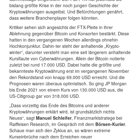
bislang größte Krise in der noch jungen Geschichte der
Kryptowährungen ausgelöst. Und Befürchtungen genährt,
dass weitere Branchenplayer folgen könnten.
Kritiker sehen sich angesichts der FTX-Pleite in ihrer
Ablehnung gegenüber Bitcoin und Konsorten bestärkt. Diese
hatten in den vergangenen Wochen allerdings ohnehin
Hochkonjunktur. Dahin-ter steht der anhaltende „Krypto-
winter“, darunter versteht man eine seit längerem anhaltende
Kursflaute von Cyberwährungen. Allein der Bitcoin notierte
zuletzt bei rund 17.000 USD. Dabei hatte die größte und
bekannteste Kryptowährung erst im vergangenen November
den Rekordstand von knapp 69.000 USD erreicht. Und die
Prognosen waren überaus optimistisch. So ging JP Morgan
bis Ende 2021 von einem Kurs von 130.000 USD aus, die
US-Citigroup gar von 318.000 USD.
„Dass vorzeitig das Ende des Bitcoins und anderer
Kryptowährungen erklärt wird, ist grundsätzlich nichts
Neues“, sagt
Manuel Schleifer
, Finanzmarktstratege bei
Raiffeisen Research, im Gespräch mit dem
Börsen-Kurier
.
Schaue man sich den Zyklus an, so wären extreme
Kurseinbrüche nach dem Erreichen neuer