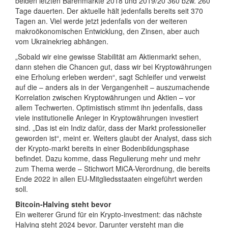
beiden letzten Bärenmärkte 2018 und 2019/20 360 bzw. 260
Tage dauerten. Der aktuelle hält jedenfalls bereits seit 370
Tagen an. Viel werde jetzt jedenfalls von der weiteren
makroökonomischen Entwicklung, den Zinsen, aber auch
vom Ukrainekrieg abhängen.
„Sobald wir eine gewisse Stabilität am Aktienmarkt sehen,
dann stehen die Chancen gut, dass wir bei Kryptowährungen
eine Erholung erleben werden“, sagt Schleifer und verweist
auf die – anders als in der Vergangenheit – auszumachende
Korrelation zwischen Kryptowährungen und Aktien – vor
allem Techwerten. Optimistisch stimmt ihn jedenfalls, dass
viele institutionelle Anleger in Kryptowährungen investiert
sind. „Das ist ein Indiz dafür, dass der Markt professioneller
geworden ist“, meint er. Weiters glaubt der Analyst, dass sich
der Krypto-markt bereits in einer Bodenbildungsphase
befindet. Dazu komme, dass Regulierung mehr und mehr
zum Thema werde – Stichwort MiCA-Verordnung, die bereits
Ende 2022 in allen EU-Mitgliedsstaaten eingeführt werden
soll.
Bitcoin-Halving steht bevor
Ein weiterer Grund für ein Krypto-investment: das nächste
Halving steht 2024 bevor. Darunter versteht man die