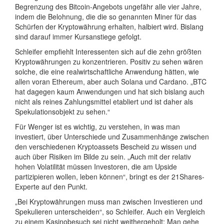
Begrenzung des Bitcoin-Angebots ungefähr alle vier Jahre,
indem die Belohnung, die die so genannten Miner für das
Schürfen der Kryptowährung erhalten, halbiert wird. Bislang
sind darauf immer Kursanstiege gefolgt.
Schleifer empfiehlt Interessenten sich auf die zehn größten
Kryptowährungen zu konzentrieren. Positiv zu sehen wären
solche, die eine realwirtschaftliche Anwendung hätten, wie
allen voran Ethereum, aber auch Solana und Cardano. „BTC
hat dagegen kaum Anwendungen und hat sich bislang auch
nicht als reines Zahlungsmittel etabliert und ist daher als
Spekulationsobjekt zu sehen.“
Für Wenger ist es wichtig, zu verstehen, in was man
investiert, über Unterschiede und Zusammenhänge zwischen
den verschiedenen Kryptoassets Bescheid zu wissen und
auch über Risiken im Bilde zu sein. „Auch mit der relativ
hohen Volatilität müssen Investoren, die am Upside
partizipieren wollen, leben können“, bringt es der 21Shares-
Experte auf den Punkt.
„Bei Kryptowährungen muss man zwischen Investieren und
Spekulieren unterscheiden“, so Schleifer. Auch ein Vergleich
zu einem Kasinobesuch sei nicht weithergeholt: Man gehe