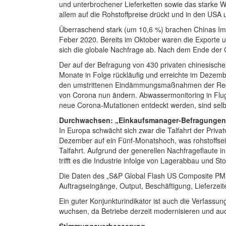
und unterbrochener Lieferketten sowie das starke Wi
allem auf die Rohstoffpreise drückt und in den USA 
Überraschend stark (um 10,6 %) brachen Chinas Imp
Feber 2020. Bereits im Oktober waren die Exporte u
sich die globale Nachfrage ab. Nach dem Ende der
Der auf der Befragung von 430 privaten chinesisch
Monate in Folge rückläufig und erreichte im Dezem
den umstrittenen Eindämmungsmaßnahmen der Regier
von Corona nun ändern. Abwassermonitoring in Flugz
neue Corona-Mutationen entdeckt werden, sind sel
Durchwachsen: „Einkaufsmanager-Befragungen
In Europa schwächt sich zwar die Talfahrt der Priva
Dezember auf ein Fünf-Monatshoch, was rohstoffseiti
Talfahrt. Aufgrund der generellen Nachfrageflaute i
trifft es die Industrie infolge von Lagerabbau und St
Die Daten des „S&P Global Flash US Composite PM
Auftragseingänge, Output, Beschäftigung, Lieferzeit
Ein guter Konjunkturindikator ist auch die Verfas
wuchsen, da Betriebe derzeit modernisieren und auc