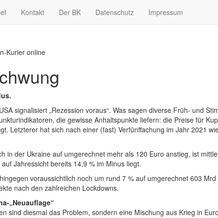
ief
Kontakt
Der BK
Datenschutz
Impressum
n-Kurier online
fschwung
us.
 USA signalisiert „Rezession voraus“. Was sagen diverse Früh- und St
junkturindikatoren, die gewisse Anhaltspunkte liefern: die Preise für Ku
gt. Letzterer hat sich nach einer (fast) Verfünffachung im Jahr 2021 w
 in der Ukraine auf umgerechnet mehr als 120 Euro anstieg, ist mittler
auf Jahressicht bereits 14,9 % im Minus liegt.
hingegen voraussichtlich noch um rund 7 % auf umgerechnet 603 Mrd Eur
fekte nach den zahlreichen Lockdowns.
na-„Neuauflage“
en sind diesmal das Problem, sondern eine Mischung aus Krieg in Europ