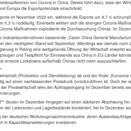
ederaufkeimen von Corona in China. Dieses führt dazu, dass der Wirtsc
und Europa die Exportpotenziale einschränkt.
orte im November 2022 ein, während die Exporte um 8,7 % schrumpften
m 0,3 % rückläufig. Einerseits wirkten sich die strengen Corona-Maß
 Corona-Maßnahmen explodierte die Durchseuchung Chinas. Im Dezemb
en Industrieunternehmen basierende „Caixin China General Manufacturi
ber den niedrigsten Stand seit September. Allerdings war damals noc
ung in Peking eine weitgehende Öffnung der Wirtschaft erwartet wur
eugen und Testpflicht für Einreisende aus China in EU-Länder könnte 
bst erneute Lockdowns außerhalb Chinas nicht mehr auszuschließen.
“
twirtschaft (Produktion und Dienstleistung) ab und der finale „Eurozon
g auf einen nachlassenden Preisdruck zurückzuführen ist. Doch der wic
n der Privatwirtschaft wies der Auftragseingang im Dezember bereits s
ornierungen.
®
I
“ deuten im Dezember hingegen auf einen stärkeren Abschwung hin.
en der Lieferanten und Lagerbestände kombiniert, fiel im Dezember auf
sung der deutschen Werkzeugmaschinenindustrie, deren Auslandsaufträg
h in Kapazitätserweiterungen investieren.