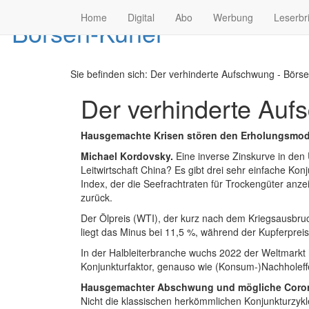
Home
Digital
Abo
Werbung
Leserbr
Sie befinden sich:
Der verhinderte Aufschwung - Börse
Der verhinderte Au
Hausgemachte Krisen stören den Erholungsmod
Michael Kordovsky.
Eine inverse Zinskurve in den
Leitwirtschaft China? Es gibt drei sehr einfache Kon
Index, der die Seefrachtraten für Trockengüter anzei
zurück.
Der Ölpreis (WTI), der kurz nach dem Kriegsausbruch
liegt das Minus bei 11,5 %, während der Kupferpreis 
In der Halbleiterbranche wuchs 2022 der Weltmarkt 
Konjunkturfaktor, genauso wie (Konsum-)Nachholef
Hausgemachter Abschwung und mögliche Coro
Nicht die klassischen herkömmlichen Konjunkturzykl