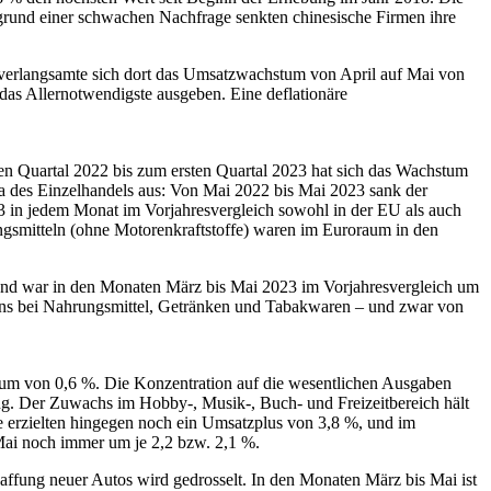
Aufgrund einer schwachen Nachfrage senkten chinesische Firmen ihre
verlangsamte sich dort das Umsatzwachstum von April auf Mai von
 das Allernotwendigste ausgeben. Eine deflationäre
ten Quartal 2022 bis zum ersten Quartal 2023 hat sich das Wachstum
a des Einzelhandels aus: Von Mai 2022 bis Mai 2023 sank der
3 in jedem Monat im Vorjahresvergleich sowohl in der EU als auch
ngsmitteln (ohne Motorenkraftstoffe) waren im Euroraum in den
und war in den Monaten März bis Mai 2023 im Vorjahresvergleich um
mens bei Nahrungsmittel, Getränken und Tabakwaren – und zwar von
um von 0,6 %. Die Konzentration auf die wesentlichen Ausgaben
ng. Der Zuwachs im Hobby-, Musik-, Buch- und Freizeitbereich hält
 erzielten hingegen noch ein Umsatzplus von 3,8 %, und im
ai noch immer um je 2,2 bzw. 2,1 %.
affung neuer Autos wird gedrosselt. In den Monaten März bis Mai ist