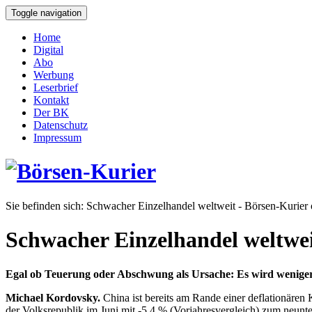
Toggle navigation
Home
Digital
Abo
Werbung
Leserbrief
Kontakt
Der BK
Datenschutz
Impressum
Sie befinden sich:
Schwacher Einzelhandel weltweit - Börsen-Kurier 
Schwacher Einzelhandel weltwe
Egal ob Teuerung oder Abschwung als Ursache: Es wird weniger
Michael Kordovsky.
China ist bereits am Rande einer deflationären
der Volksrepublik im Juni mit -5,4 % (Vorjahresvergleich) zum neunt