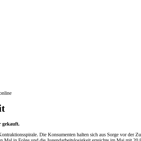
online
it
 gekauft.
 Kontraktionsspirale. Die Konsumenten halten sich aus Sorge vor der Z
en Mal in Folge und die Jugendarbeitslosigkeit erreichte im Mai mit 2