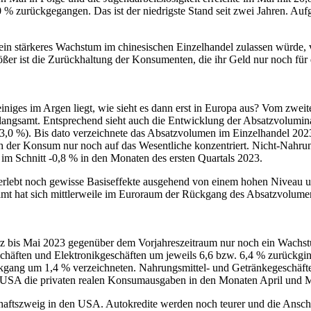
uf 0 % zurückgegangen. Das ist der niedrigste Stand seit zwei Jahren. 
n stärkeres Wachstum im chinesischen Einzelhandel zulassen würde, 
größer ist die Zurückhaltung der Konsumenten, die ihr Geld nur noch für
niges im Argen liegt, wie sieht es dann erst in Europa aus? Vom zwei
langsamt. Entsprechend sieht auch die Entwicklung der Absatzvolumin
3,0 %). Bis dato verzeichnete das Absatzvolumen im Einzelhandel 202
ch der Konsum nur noch auf das Wesentliche konzentriert. Nicht-Nahru
im Schnitt -0,8 % in den Monaten des ersten Quartals 2023.
 erlebt noch gewisse Basiseffekte ausgehend von einem hohen Niveau 
gsamt hat sich mittlerweile im Euroraum der Rückgang des Absatzvolu
rz bis Mai 2023 gegenüber dem Vorjahreszeitraum nur noch ein Wachst
schäften und Elektronikgeschäften um jeweils 6,6 bzw. 6,4 % zurückgi
gang um 1,4 % verzeichneten. Nahrungsmittel- und Getränkegeschäfte
n USA die privaten realen Konsumausgaben in den Monaten April und M
schaftszweig in den USA. Autokredite werden noch teurer und die Ansch