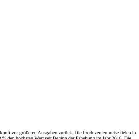
ukunft vor größeren Ausgaben zurück. Die Produzentenpreise fielen in
0,8 % den höchsten Wert seit Beginn der Erhebung im Jahr 2018. Die