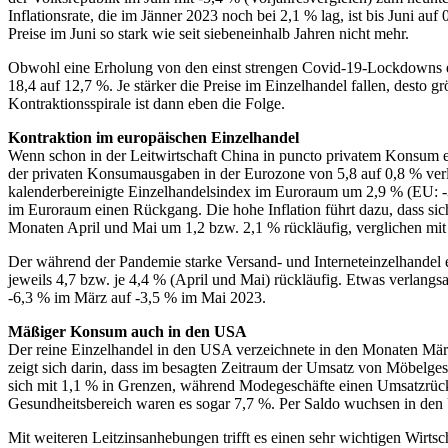
Inflationsrate, die im Jänner 2023 noch bei 2,1 % lag, ist bis Juni a
Preise im Juni so stark wie seit siebeneinhalb Jahren nicht mehr.
Obwohl eine Erholung von den einst strengen Covid-19-Lockdowns ei
18,4 auf 12,7 %. Je stärker die Preise im Einzelhandel fallen, desto 
Kontraktionsspirale ist dann eben die Folge.
Kontraktion im europäischen Einzelhandel
Wenn schon in der Leitwirtschaft China in puncto privatem Konsum ei
der privaten Konsumausgaben in der Eurozone von 5,8 auf 0,8 % ver
kalenderbereinigte Einzelhandelsindex im Euroraum um 2,9 % (EU: -
im Euroraum einen Rückgang. Die hohe Inflation führt dazu, dass si
Monaten April und Mai um 1,2 bzw. 2,1 % rückläufig, verglichen mit 
Der während der Pandemie starke Versand- und Interneteinzelhandel
jeweils 4,7 bzw. je 4,4 % (April und Mai) rückläufig. Etwas verlan
-6,3 % im März auf -3,5 % im Mai 2023.
Mäßiger Konsum auch in den USA
Der reine Einzelhandel in den USA verzeichnete in den Monaten Mä
zeigt sich darin, dass im besagten Zeitraum der Umsatz von Möbelge
sich mit 1,1 % in Grenzen, während Modegeschäfte einen Umsatzrück
Gesundheitsbereich waren es sogar 7,7 %. Per Saldo wuchsen in de
Mit weiteren Leitzinsanhebungen trifft es einen sehr wichtigen Wirt