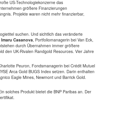
 große US-Technologiekonzerne das
unternehmen größere Finanzierungen
nis. Projekte waren nicht mehr finanzierbar,
ietitel suchen. Und sichtlich das veränderte
t
Imaru Casanova
, Portfoliomanagerin bei Van Eck,
 entstehen durch Übernahmen immer größere
Gold den UK-Rivalen Randgold Resources. Vier Jahre
 Charlotte Peuron, Fondsmanagerin bei Crédit Mutuel
 NYSE Arca Gold BUGS Index setzen. Darin enthalten
 Agnico Eagle Mines, Newmont und Barrick Gold.
Ein solches Produkt bietet die BNP Paribas an. Der
rtifikat.