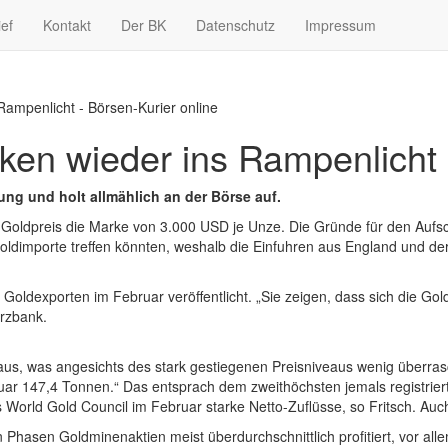
ief
Kontakt
Der BK
Datenschutz
Impressum
Rampenlicht - Börsen-Kurier online
ken wieder ins Rampenlicht
ung und holt allmählich an der Börse auf.
er Goldpreis die Marke von 3.000 USD je Unze. Die Gründe für den Aufs
ldimporte treffen könnten, weshalb die Einfuhren aus England und de
Goldexporten im Februar veröffentlicht. „Sie zeigen, dass sich die Gol
rzbank.
aus, was angesichts des stark gestiegenen Preisniveaus wenig überras
ruar 147,4 Tonnen.“ Das entsprach dem zweithöchsten jemals registri
World Gold Council im Februar starke Netto-Zuflüsse, so Fritsch. Auch
Phasen Goldminenaktien meist überdurchschnittlich profitiert, vor all