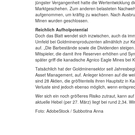
jüngster Vergangenheit hatte die Wertentwicklung 
Marktgeschehen. Zum anderen belasteten Nachwehen
aufgenommen, um kräftig zu wachsen. Nach Ausbruch
Minen wurden geschlossen.
Reichlich Aufholpotential
Doch das Blatt wendet sich inzwischen, auch da imm
Umfeld bei Goldminenproduzenten allmählich zur Ke
auf. „Die Barbestände sowie die Dividenden steig
Mitspieler, die damit ihre Reserven erhöhen und Sy
später griff die kanadische Agnico Eagle Mines bei K
Tatsächlich hat der Goldminensektor seit Jahresbegi
Asset Management, auf. Anleger können auf die weit
sind 28 Aktien, die größtenteils ihren Hauptsitz i
Verluste sind jedoch ebenso möglich, wenn entsprec
Wer sich ein noch größeres Risiko zutraut, kann auf
aktuelle Hebel (per 27. März) liegt bei rund 2,34. Wi
Foto: AdobeStock / Subbotina Anna