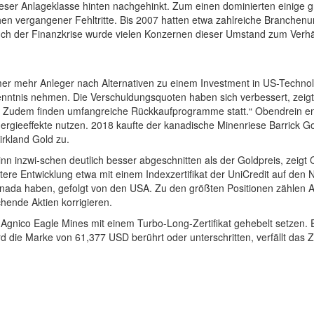
dieser Anlageklasse hinten nachgehinkt. Zum einen dominierten einige
 vergangener Fehltritte. Bis 2007 hatten etwa zahlreiche Branchen
 der Finanzkrise wurde vielen Konzernen dieser Umstand zum Verhäng
er mehr Anleger nach Alternativen zu einem Investment in US-Technolog
nntnis nehmen. Die Verschuldungsquoten haben sich verbessert, zeig
en. Zudem finden umfangreiche Rückkaufprogramme statt.“ Obendrein
nergieeffekte nutzen. 2018 kaufte der kanadische Minenriese Barrick 
irkland Gold zu.
nn inzwi-schen deutlich besser abgeschnitten als der Goldpreis, zeigt
ere Entwicklung etwa mit einem Indexzertifikat der UniCredit auf den
n Kanada haben, gefolgt von den USA. Zu den größten Positionen zählen
hende Aktien korrigieren.
 Agnico Eagle Mines mit einem Turbo-Long-Zertifikat gehebelt setzen. 
rd die Marke von 61,377 USD berührt oder unterschritten, verfällt das Ze