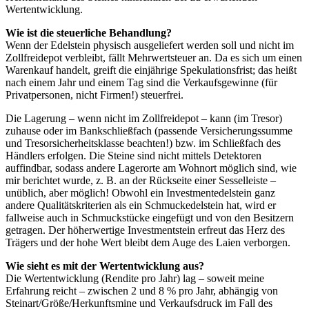
Wertentwicklung.
Wie ist die steuerliche Behandlung?
Wenn der Edelstein physisch ausgeliefert werden soll und nicht im
Zollfreidepot verbleibt, fällt Mehrwertsteuer an. Da es sich um einen
Warenkauf handelt, greift die einjährige Spekulationsfrist; das heißt
nach einem Jahr und einem Tag sind die Verkaufsgewinne (für
Privatpersonen, nicht Firmen!) steuerfrei.
Die Lagerung – wenn nicht im Zollfreidepot – kann (im Tresor)
zuhause oder im Bankschließfach (passende Versicherungssumme
und Tresorsicherheitsklasse beachten!) bzw. im Schließfach des
Händlers erfolgen. Die Steine sind nicht mittels Detektoren
auffindbar, sodass andere Lagerorte am Wohnort möglich sind, wie
mir berichtet wurde, z. B. an der Rückseite einer Sesselleiste –
unüblich, aber möglich! Obwohl ein Investmentedelstein ganz
andere Qualitätskriterien als ein Schmuckedelstein hat, wird er
fallweise auch in Schmuckstücke eingefügt und von den Besitzern
getragen. Der höherwertige Investmentstein erfreut das Herz des
Trägers und der hohe Wert bleibt dem Auge des Laien verborgen.
Wie sieht es mit der Wertentwicklung aus?
Die Wertentwicklung (Rendite pro Jahr) lag – soweit meine
Erfahrung reicht – zwischen 2 und 8 % pro Jahr, abhängig von
Steinart/Größe/Herkunftsmine und Verkaufsdruck im Fall des