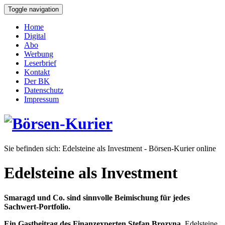
Toggle navigation
Home
Digital
Abo
Werbung
Leserbrief
Kontakt
Der BK
Datenschutz
Impressum
Sie befinden sich:
Edelsteine als Investment - Börsen-Kurier online
Edelsteine als Investment
Smaragd und Co. sind sinnvolle Beimischung für jedes
Sachwert-Portfolio.
Ein Gastbeitrag des Finanzexperten Stefan Brozyna.
Edelsteine