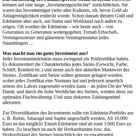
können auf eine lange „Investmentgeschichte“ zurückblicken. Sie
waren das Investmentgut vieler alter Kulturen, oft, bevor Gold als
Anlagemöglichkeit entdeckt wurde. Schon damals dienten Gold und
Edelsteine aber auch, um Status und Wohlstand nach außen zu
zeigen. Oft wurden die Edelsteine – wie heute auch – von
Generation zu Generation weitergegeben. Fernab Erbschaft-,
Vermögenssteuer und gläsernem Vermögensstatus jedes
Staatsbürgers …
Was macht nun ein gutes Investment aus?
Jeder Investmentedelstein muss zwingend ein Prüfzertifikat haben.
Es dokumentiert die Charakteristika jedes Steins (Gewicht, Farbe,
Schliff, Reinheit etc.) und nennt auch den aktuellen Marktwert des
Steines. Zertifikate und Steine sollten getrennt gelagert werden,
wobei jedes Zertifikat eine Nummer hat und jederzeit neuerlich
seitens des Labors zugesendet werden kann – an jeden Ort der Welt.
Damit, und durch die hohe Wertdichte des Steines, werden diese zur
optimalen Fluchtwährung. Und zum diskreten Zahlungsmittel
allerorten.
Zur Diversifikation des Investments sollte ein Edelstein-Portfolio aus
z. B. Rubin, Smaragd und Saphir angeschafft werden. Ab 10.000
Euro ist das möglich! Einzel-Edelsteine sind ab rund 3.000 Euro zu
haben. Zu beachten ist auch die Herkunftsmine bzw. das
Herkunftsland des Steines hinsichtlich der zu erwartenden