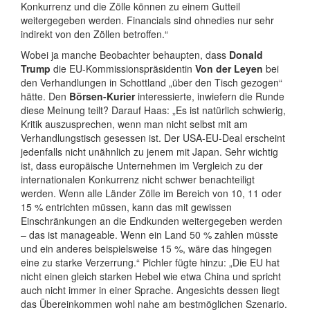
Konkurrenz und die Zölle können zu einem Gutteil
weitergegeben werden. Financials sind ohnedies nur sehr
indirekt von den Zöllen betroffen.“
Wobei ja manche Beobachter behaupten, dass
Donald
Trump
die EU-Kommissionspräsidentin
Von der Leyen
bei
den Verhandlungen in Schottland „über den Tisch gezogen“
hätte. Den
Börsen-Kurier
interessierte, inwiefern die Runde
diese Meinung teilt? Darauf Haas: „Es ist natürlich schwierig,
Kritik auszusprechen, wenn man nicht selbst mit am
Verhandlungstisch gesessen ist. Der USA-EU-Deal erscheint
jedenfalls nicht unähnlich zu jenem mit Japan. Sehr wichtig
ist, dass europäische Unternehmen im Vergleich zu der
internationalen Konkurrenz nicht schwer benachteiligt
werden. Wenn alle Länder Zölle im Bereich von 10, 11 oder
15 % entrichten müssen, kann das mit gewissen
Einschränkungen an die Endkunden weitergegeben werden
– das ist manageable. Wenn ein Land 50 % zahlen müsste
und ein anderes beispielsweise 15 %, wäre das hingegen
eine zu starke Verzerrung.“ Pichler fügte hinzu: „Die EU hat
nicht einen gleich starken Hebel wie etwa China und spricht
auch nicht immer in einer Sprache. Angesichts dessen liegt
das Übereinkommen wohl nahe am bestmöglichen Szenario.