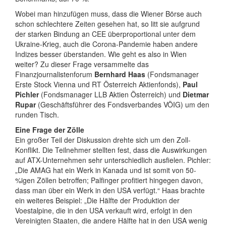
Wobei man hinzufügen muss, dass die Wiener Börse auch
schon schlechtere Zeiten gesehen hat, so litt sie aufgrund
der starken Bindung an CEE überproportional unter dem
Ukraine-Krieg, auch die Corona-Pandemie haben andere
Indizes besser überstanden. Wie geht es also in Wien
weiter? Zu dieser Frage versammelte das
Finanzjournalistenforum
Bernhard Haas
(Fondsmanager
Erste Stock Vienna und RT Österreich Aktienfonds),
Paul
Pichler
(Fondsmanager LLB Aktien Österreich) und
Dietmar
Rupar
(Geschäftsführer des Fondsverbandes VÖIG) um den
runden Tisch.
Eine Frage der Zölle
Ein großer Teil der Diskussion drehte sich um den Zoll-
Konflikt. Die Teilnehmer stellten fest, dass die Auswirkungen
auf ATX-Unternehmen sehr unterschiedlich ausfielen. Pichler:
„Die AMAG hat ein Werk in Kanada und ist somit von 50-
%igen Zöllen betroffen; Palfinger profitiert hingegen davon,
dass man über ein Werk in den USA verfügt.“ Haas brachte
ein weiteres Beispiel: „Die Hälfte der Produktion der
Voestalpine, die in den USA verkauft wird, erfolgt in den
Vereinigten Staaten, die andere Hälfte hat in den USA wenig