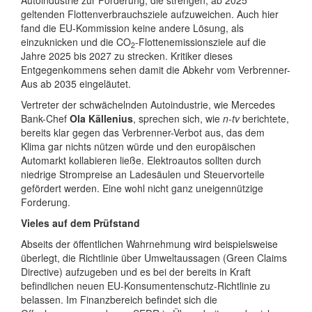
Autoindustrie zur Forderung, die strengen, ab 2025
geltenden Flottenverbrauchsziele aufzuweichen. Auch hier
fand die EU-Kommission keine andere Lösung, als
einzuknicken und die CO
-Flottenemissionsziele auf die
2
Jahre 2025 bis 2027 zu strecken. Kritiker dieses
Entgegenkommens sehen damit die Abkehr vom Verbrenner-
Aus ab 2035 eingeläutet.
Vertreter der schwächelnden Autoindustrie, wie Mercedes
Bank-Chef
Ola Källenius
, sprechen sich, wie
n-tv
berichtete,
bereits klar gegen das Verbrenner-Verbot aus, das dem
Klima gar nichts nützen würde und den europäischen
Automarkt kollabieren ließe. Elektroautos sollten durch
niedrige Strompreise an Ladesäulen und Steuervorteile
gefördert werden. Eine wohl nicht ganz uneigennützige
Forderung.
Vieles auf dem Prüfstand
Abseits der öffentlichen Wahrnehmung wird beispielsweise
überlegt, die Richtlinie über Umweltaussagen (Green Claims
Directive) aufzugeben und es bei der bereits in Kraft
befindlichen neuen EU-Konsumentenschutz-Richtlinie zu
belassen. Im Finanzbereich befindet sich die