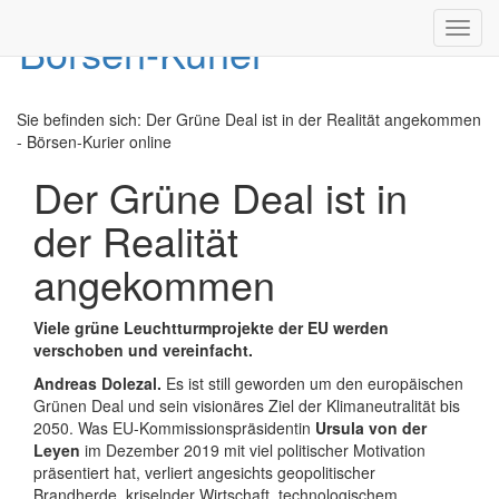
Toggl
navig
Sie befinden sich:
Der Grüne Deal ist in der Realität angekommen
- Börsen-Kurier online
Der Grüne Deal ist in
der Realität
angekommen
Viele grüne Leuchtturmprojekte der EU werden
verschoben und vereinfacht.
Andreas Dolezal.
Es ist still geworden um den europäischen
Grünen Deal und sein visionäres Ziel der Klimaneutralität bis
2050. Was EU-Kommissionspräsidentin
Ursula von der
Leyen
im Dezember 2019 mit viel politischer Motivation
präsentiert hat, verliert angesichts geopolitischer
Brandherde, kriselnder Wirtschaft, technologischem