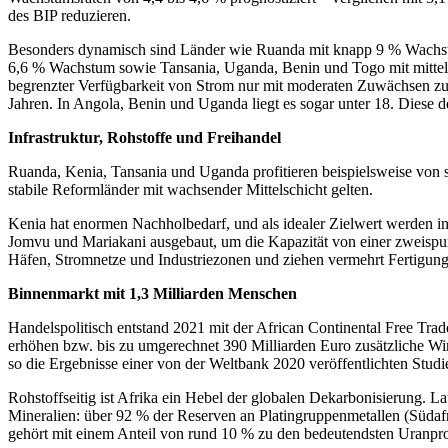
des BIP reduzieren.
Besonders dynamisch sind Länder wie Ruanda mit knapp 9 % Wachstum
6,6 % Wachstum sowie Tansania, Uganda, Benin und Togo mit mittelfri
begrenzter Verfügbarkeit von Strom nur mit moderaten Zuwächsen zu 
Jahren. In Angola, Benin und Uganda liegt es sogar unter 18. Diese de
Infrastruktur, Rohstoffe und Freihandel
Ruanda, Kenia, Tansania und Uganda profitieren beispielsweise von sta
stabile Reformländer mit wachsender Mittelschicht gelten.
Kenia hat enormen Nachholbedarf, und als idealer Zielwert werden in
Jomvu und Mariakani ausgebaut, um die Kapazität von einer zweispur
Häfen, Stromnetze und Industriezonen und ziehen vermehrt Fertigun
Binnenmarkt mit 1,3 Milliarden Menschen
Handelspolitisch entstand 2021 mit der African Continental Free 
erhöhen bzw. bis zu umgerechnet 390 Milliarden Euro zusätzliche Wi
so die Ergebnisse einer von der Weltbank 2020 veröffentlichten Studi
Rohstoffseitig ist Afrika ein Hebel der globalen Dekarbonisierung. 
Mineralien: über 92 % der Reserven an Platingruppenmetallen (Süd
gehört mit einem Anteil von rund 10 % zu den bedeutendsten Uranpr