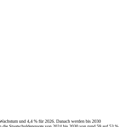
IP-Wachstum und 4,4 % für 2026. Danach werden bis 2030
gion die Staatschuldenquote von 2024 bis 2030 von rund 59 auf 53 %