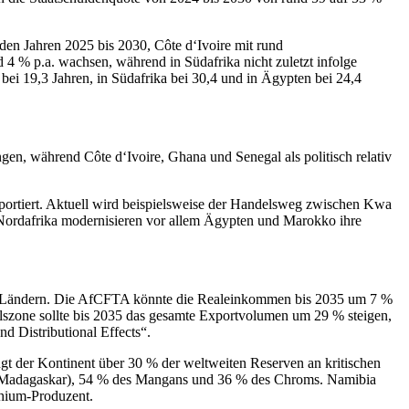
en Jahren 2025 bis 2030, Côte d‘Ivoire mit rund
4 % p.a. wachsen, während in Südafrika nicht zuletzt infolge
bei 19,3 Jahren, in Südafrika bei 30,4 und in Ägypten bei 24,4
ngen, während Côte d‘Ivoire, Ghana und Senegal als politisch relativ
lportiert. Aktuell wird beispielsweise der Handelsweg zwischen Kwa
 Nordafrika modernisieren vor allem Ägypten und Marokko ihre
 55 Ländern. Die AfCFTA könnte die Realeinkommen bis 2035 um 7 %
elszone sollte bis 2035 das gesamte Exportvolumen um 29 % steigen,
d Distributional Effects“.
gt der Kontinent über 30 % der weltweiten Reserven an kritischen
a, Madagaskar), 54 % des Mangans und 36 % des Chroms. Namibia
thium-Produzent.