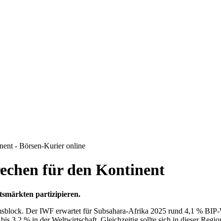
nent - Börsen-Kurier online
echen für den Kontinent
smärkten partizipieren.
stumsblock. Der IWF erwartet für Subsahara-Afrika 2025 rund 4,1 % B
bis 3,2 % in der Weltwirtschaft. Gleichzeitig sollte sich in dieser Re