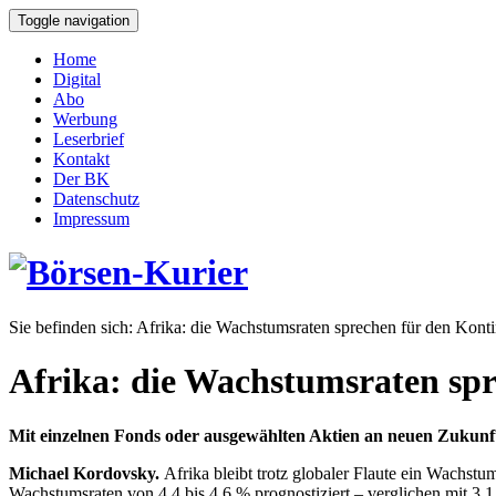
Toggle navigation
Home
Digital
Abo
Werbung
Leserbrief
Kontakt
Der BK
Datenschutz
Impressum
Sie befinden sich:
Afrika: die Wachstumsraten sprechen für den Konti
Afrika: die Wachstumsraten spr
Mit einzelnen Fonds oder ausgewählten Aktien an neuen Zukunft
Michael Kordovsky.
Afrika bleibt trotz globaler Flaute ein Wach
Wachstumsraten von 4,4 bis 4,6 % prognostiziert – verglichen mit 3,1 