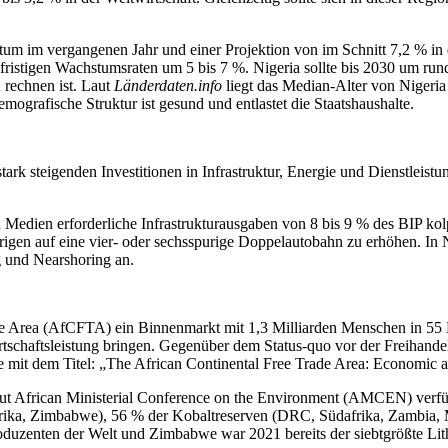
 im vergangenen Jahr und einer Projektion von im Schnitt 7,2 % in d
stigen Wachstumsraten um 5 bis 7 %. Nigeria sollte bis 2030 um rund 
rechnen ist. Laut
Länderdaten.info
liegt das Median-Alter von Nigeria 
mografische Struktur ist gesund und entlastet die Staatshaushalte.
rk steigenden Investitionen in Infrastruktur, Energie und Dienstleistu
 Medien erforderliche Infrastrukturausgaben von 8 bis 9 % des BIP ko
igen auf eine vier- oder sechsspurige Doppelautobahn zu erhöhen. In
g und Nearshoring an.
Trade Area (AfCFTA) ein Binnenmarkt mit 1,3 Milliarden Menschen in
rtschaftsleistung bringen. Gegenüber dem Status-quo vor der Freihand
e mit dem Titel: „The African Continental Free Trade Area: Economic an
Laut African Ministerial Conference on the Environment (AMCEN) verfü
afrika, Zimbabwe), 56 % der Kobaltreserven (DRC, Südafrika, Zambi
oduzenten der Welt und Zimbabwe war 2021 bereits der siebtgrößte Li