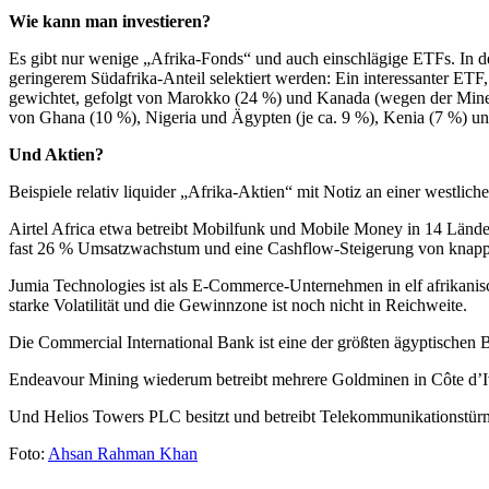
Wie kann man investieren?
Es gibt nur wenige „Afrika-Fonds“ und auch einschlägige ETFs. In de
geringerem Südafrika-Anteil selektiert werden: Ein interessanter ETF
gewichtet, gefolgt von Marokko (24 %) und Kanada (wegen der Minent
von Ghana (10 %), Nigeria und Ägypten (je ca. 9 %), Kenia (7 %) un
Und Aktien?
Beispiele relativ liquider „Afrika-Aktien“ mit Notiz an einer westlic
Airtel Africa etwa betreibt Mobilfunk und Mobile Money in 14 Länder
fast 26 % Umsatzwachstum und eine Cashflow-Steigerung von knap
Jumia Technologies ist als E-Commerce-Unternehmen in elf afrikanisc
starke Volatilität und die Gewinnzone ist noch nicht in Reichweite.
Die Commercial International Bank ist eine der größten ägyptischen
Endeavour Mining wiederum betreibt mehrere Goldminen in Côte d’Ivoi
Und Helios Towers PLC besitzt und betreibt Telekommunikationstürme
Foto:
Ahsan Rahman Khan