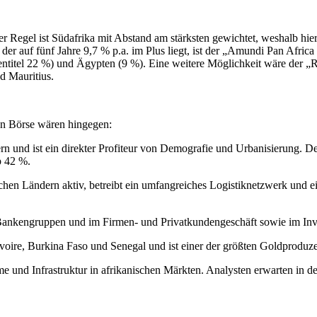
r Regel ist Südafrika mit Abstand am stärksten gewichtet, weshalb hi
, der auf fünf Jahre 9,7 % p.a. im Plus liegt, ist der „Amundi Pan Afr
itel 22 %) und Ägypten (9 %). Eine weitere Möglichkeit wäre der „Ro
d Mauritius.
hen Börse wären hingegen:
n und ist ein direkter Profiteur von Demografie und Urbanisierung. D
p 42 %.
hen Ländern aktiv, betreibt ein umfangreiches Logistiknetzwerk und e
 Bankengruppen und im Firmen- und Privatkundengeschäft sowie im Inv
re, Burkina Faso und Senegal und ist einer der größten Goldproduzente
 und Infrastruktur in afrikanischen Märkten. Analysten erwarten in 