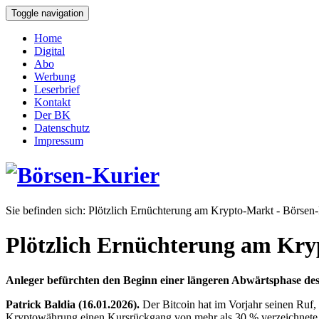
Toggle navigation
Home
Digital
Abo
Werbung
Leserbrief
Kontakt
Der BK
Datenschutz
Impressum
Sie befinden sich:
Plötzlich Ernüchterung am Krypto-Markt - Börsen-
Plötzlich Ernüchterung am Kr
Anleger befürchten den Beginn einer längeren Abwärtsphase des
Patrick Baldia (16.01.2026).
Der Bitcoin hat im Vorjahr seinen Ruf,
Kryptowährung einen Kursrückgang von mehr als 30 % verzeichnete, 