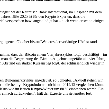
ategist bei der Raiffeisen Bank International, im Gespräch mit dem
Jahreshälfte 2025 ist für den Krypto-Experten, dass die
el versprochen bzw. angekündigt hat – auch wenn er schon einiges
ergangenen Oktober bis auf Weiteres der vorläufige Höchststand
ahme, dass der Bitcoin einem Vierjahreszyklus folgt, beschäftigt – im
t man die Begrenzung des Bitcoin-Angebots ungefähr alle vier Jahre,
Abstand ein starker Kursanstieg folgt, der schlussendlich wieder in
ten Bullenmarktzyklus angedeutet, so Schleifer. „Aktuell stehen wir
n die heutige Kryptoindustrie nicht mit 2014/15 vergleichen könne.
n-Kurs wie im letzten Krypto-Winter um 80 % einbrechen werde. Ein
 einfach zurückgehen“, hält der Experte uns gegenüber fest.