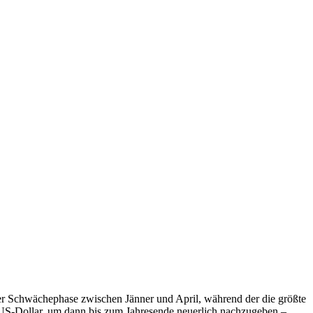
iner Schwächephase zwischen Jänner und April, während der die größte
 US-Dollar, um dann bis zum Jahresende neuerlich nachzugeben –