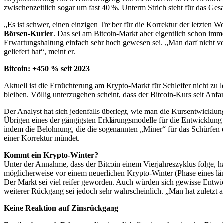
zwischenzeitlich sogar um fast 40 %. Unterm Strich steht für das Ge
„Es ist schwer, einen einzigen Treiber für die Korrektur der letzten
Börsen-Kurier
. Das sei am Bitcoin-Markt aber eigentlich schon imme
Erwartungshaltung einfach sehr hoch gewesen sei. „Man darf nicht v
geliefert hat“, meint er.
Bitcoin: +450 % seit 2023
Aktuell ist die Ernüchterung am Krypto-Markt für Schleifer nicht zu 
bleiben. Völlig unterzugehen scheint, dass der Bitcoin-Kurs seit Anfa
Der Analyst hat sich jedenfalls überlegt, wie man die Kursentwicklun
Übrigen eines der gängigsten Erklärungsmodelle für die Entwicklung 
indem die Belohnung, die die sogenannten „Miner“ für das Schürfen de
einer Korrektur mündet.
Kommt ein Krypto-Winter?
Unter der Annahme, dass der Bitcoin einem Vierjahreszyklus folge, ha
möglicherweise vor einem neuerlichen Krypto-Winter (Phase eines lä
Der Markt sei viel reifer geworden. Auch würden sich gewisse Entwi
weiterer Rückgang sei jedoch sehr wahrscheinlich. „Man hat zuletzt 
Keine Reaktion auf Zinsrückgang