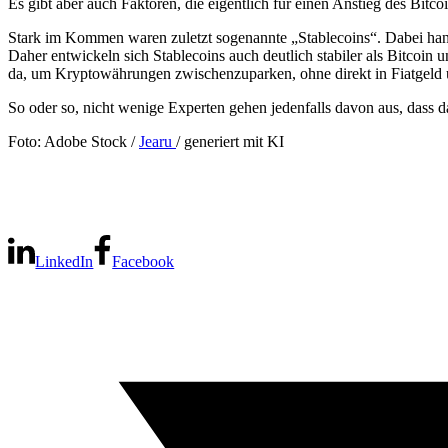
Es gibt aber auch Faktoren, die eigentlich für einen Anstieg des Bitc
Stark im Kommen waren zuletzt sogenannte „Stablecoins“. Dabei hande
Daher entwickeln sich Stablecoins auch deutlich stabiler als Bitcoin
da, um Kryptowährungen zwischenzuparken, ohne direkt in Fiatgeld 
So oder so, nicht wenige Experten gehen jedenfalls davon aus, dass
Foto: Adobe Stock /
Jearu
/ generiert mit KI
LinkedIn
Facebook