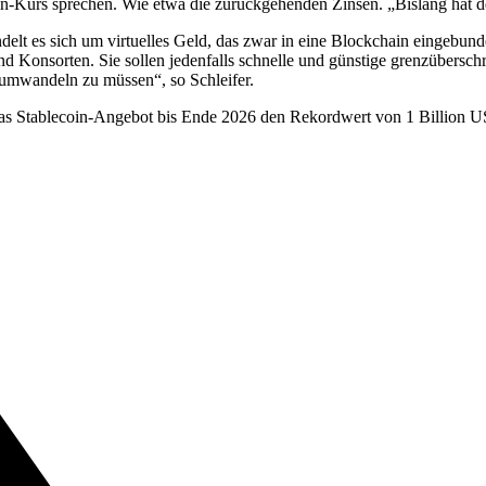
oin-Kurs sprechen. Wie etwa die zurückgehenden Zinsen. „Bislang hat der
lt es sich um virtuelles Geld, das zwar in eine Blockchain eingebunden
 und Konsorten. Sie sollen jedenfalls schnelle und günstige grenzübers
umwandeln zu müssen“, so Schleifer.
 das Stablecoin-Angebot bis Ende 2026 den Rekordwert von 1 Billion US