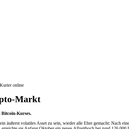
Kurier online
ypto-Markt
 Bitcoin-Kurses.
 ein äußerst volatiles Asset zu sein, wieder alle Ehre gemacht: Nach e
erreichte sie Anfang Oktober ein neues Allzeithoch bei rund 126.000