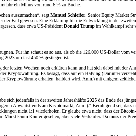
samtjahr ein Minus von rund 6 % zu Buche.
 Wochen auszumachen“, sagt
Manuel Schleifer
, Senior Equity Market Str
r der Fall gewesen. Eine Erklärung für die Entwicklung in der zweiten 
ergessen, dass etwa US-Präsident
Donald Trump
im Wahlkampf sehr vi
leugnen. Für ihn schaut es so aus, als ob die 126.000 US-Dollar vom v
ng 2023 um fast 450 % gestiegen ist.
g der letzten Wochen noch erklären kann und hat sich dabei mit der Ann
der Kryptowährung. Es besagt, dass auf ein Halving (Darunter versteh
r Kryptowährung erhalten, halbiert wird, Anm.) mit einigem zeitlichen 
be sich jedenfalls in der zweiten Jahreshälfte 2025 das Ende des jüngs
ngeren Abwärtstrends am Kryptomarkt, Anm.).“ Beruhigend sei, dass ma
cklungen nicht 1:1 wiederholen. Er glaube etwa nicht, dass der Bitcoi
am Markt kaum Käufer gesehen, aber viele Verkäufer. Da muss der Preis