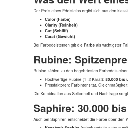
Der Preis eines Edelsteins ergibt sich aus den klass
Color (Farbe)
Clarity (Reinheit)
Cut (Schliff)
Carat (Gewicht)
Bei Farbedelsteinen gilt die
Farbe
als wichtigster Fa
Rubine: Spitzenpre
Rubine zählen zu den begehrtesten Farbedelsteinen
Hochwertige Rubine (1–2 Karat):
80.000 bis 
Preisfaktoren: Farbintensität, Gleichmäßigkeit,
Die Kombination aus Seltenheit und Nachfrage sorgt 
Saphire: 30.000 bi
Auch bei Saphiren entscheidet die Farbe über den W
Kaschmir-Saphire
(unbehandelt): extrem selt