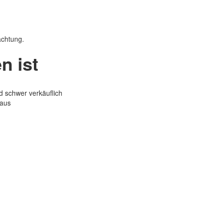
achtung.
n ist
d schwer verkäuflich
 aus