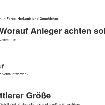
n in Farbe, Herkunft und Geschichte
.
 Worauf Anleger achten sol
nvestments:
uf
derverkauft werden?
ttlerer Größe
liff sind oft sinnvoller als spektakuläre Einzelstücke.