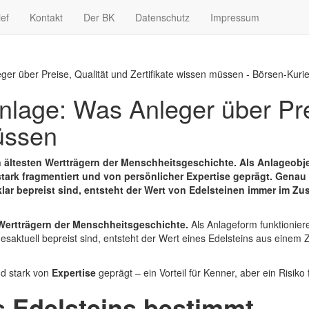
ief
Kontakt
Der BK
Datenschutz
Impressum
ger über Preise, Qualität und Zertifikate wissen müssen - Börsen-Kurie
nlage: Was Anleger über Pre
müssen
n ältesten Wertträgern der Menschheitsgeschichte. Als Anlageobj
, stark fragmentiert und von persönlicher Expertise geprägt. Gena
lar bepreist sind, entsteht der Wert von Edelsteinen immer im Z
 Wertträgern der Menschheitsgeschichte.
Als Anlageform funktioniere
gesaktuell bepreist sind, entsteht der Wert eines Edelsteins aus ein
nd stark von
Expertise
geprägt – ein Vorteil für Kenner, aber ein Risiko 
s Edelsteins bestimmt