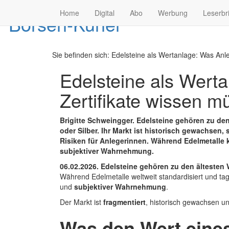
Home
Digital
Abo
Werbung
Leserbr
Sie befinden sich:
Edelsteine als Wertanlage: Was Anle
Edelsteine als Werta
Zertifikate wissen 
Brigitte Schweingger. Edelsteine gehören zu de
oder Silber. Ihr Markt ist historisch gewachsen
Risiken für Anlegerinnen. Während Edelmetalle k
subjektiver Wahrnehmung.
06.02.2026.
Edelsteine gehören zu den ältesten
Während Edelmetalle weltweit standardisiert und ta
und
subjektiver Wahrnehmung
.
Der Markt ist
fragmentiert
, historisch gewachsen u
Was den Wert eine