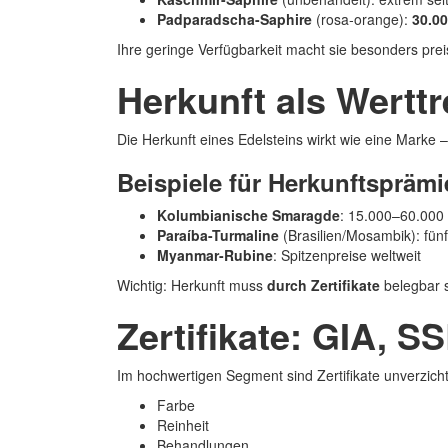
Padparadscha-Saphire
(rosa‑orange):
30.00
Ihre geringe Verfügbarkeit macht sie besonders preis
Herkunft als Wertt
Die Herkunft eines Edelsteins wirkt wie eine Marke –
Beispiele für Herkunftspräm
Kolumbianische Smaragde
: 15.000–60.000 
Paraíba-Turmaline
(Brasilien/Mosambik): fünf-
Myanmar-Rubine
: Spitzenpreise weltweit
Wichtig: Herkunft muss
durch Zertifikate
belegbar s
Zertifikate: GIA, 
Im hochwertigen Segment sind Zertifikate unverzich
Farbe
Reinheit
Behandlungen