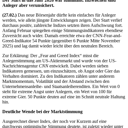
Der Start in das Jahr 2026 war fulminant. Inzwischen sind
Anleger aber verunsichert.
(27.02.)
Das neue Börsenjahr dürfte kein einfaches für Anleger
werden, wie allein jüngste Entwicklungen zeigen. Der Start verlief
durchaus positiv, zahlreiche Indizes setzten ihren Aufschwung fort.
Anfang Februar spiegelten einige Stimmungsindikatoren ebendiese
Zuversicht auch wider. Damals erreichte etwa der CNN-Fear-and-
Greed-Indikator 54 Punkte (gegenüber 6 Punkte Mitte November
2025) und lag damit wieder leicht über den neutralen Bereich.
Zur Erklärung: Der „Fear and Greed Index“ misst die
Anlegerstimmung am US-Aktienmarkt und wurde von der US-
Nachrichtenagentur
CNN
entwickelt. Dabei werden sieben
Indikatoren gemessen, um einzuschätzen, ob Angst oder Gier das
Verhalten dominiert. Zu den Indikatoren zählen unter anderem
Marktmomentum, Volatilität und der Abstand zwischen den
Unternehmensanleihe- und Staatsanleiherenditen. Ein Wert von 0
steht für extreme Angst unter Anlegern, ein Wert von 100 für
extreme Gier. 50 Punkte deuten auf eine im Schnitt neutrale Haltung
hin.
Deutliche Wende bei der Marktstimmung
Ausgerechnet dieser Index, der noch vor Kurzem auf eine
durchwegs optimistische Stimmung deutete, ist zuletzt wieder unter