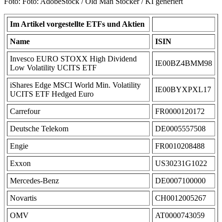
Foto: Foto: AdobeStock / Old Man Stocker / KI generiert
Im Artikel vorgestellte ETFs und Aktien
Name
ISIN
Invesco EURO STOXX High Dividend
IE00BZ4BMM98
Low Volatility UCITS ETF
iShares Edge MSCI World Min. Volatility
IE00BYXPXL17
UCITS ETF Hedged Euro
Carrefour
FR0000120172
Deutsche Telekom
DE0005557508
Engie
FR0010208488
Exxon
US30231G1022
Mercedes-Benz
DE0007100000
Novartis
CH0012005267
OMV
AT0000743059