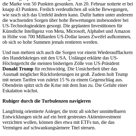
die Marke von 50 Punkten gesunken. Am 20. Februar notierte er bei
knapp 43 Punkten. Freilich verdeutlichen all solche Bewegungen,
wie rasch sich das Umfeld ändern kann. Dafür hatten unter anderem
die wachsenden Sorgen über hohe Bewertungen insbesondere bei
US-Technologieaktien gesorgt. Die geplanten Investitionen für
Künstliche Intelligenz von Meta, Microsoft, Alphabet und Amazon
in Höhe von 700 Milliarden US-Dollar lassen Zweifel aufkommen,
ob sich so hohe Summen jemals rentieren werden.
Und nun mehren sich auch die Sorgen vor einem Wiederaufflackern
des Handelskrieges mit den USA. Unlängst erklärte das US-
Höchstgericht die meisten bisherigen Zölle von US-Präsident
Donald Trump
für rechtswidrig. Die Unsicherheit über das
Ausmaß möglicher Rückforderungen ist groß. Zudem holt Trump
mit neuen Tarifen von zuletzt 15 % zu einem Gegenschlag aus.
Obendrein spitzt sich die Krise mit dem Iran zu. Die Gefahr einer
Eskalation wächst.
Ruhiger durch die Turbulenzen navigieren
Langfristig orientierte Anleger, die trotz all solcher unmittelbaren
Entwicklungen nicht auf ein breit gestreutes Aktieninvestment
verzichten wollen, können dies etwa mit ETFs tun, die das
Vermögen auf schwankungsärmere Titel streuen.