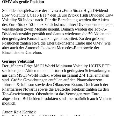
OMV als große Position
So bildet beispielsweise der Invesco „Euro Stoxx High Dividend
Low Volatility UCITS ETF“ den „Euro iStoxx High Dividend Low
Volatility 50 Index“ nach. Für die Berechnung werden die Aktien
des Euro-Stoxx-50-Index zunächst nach ihrer Dividendenrendite der
vergangenen zwölf Monate gereiht. Danach werden die Top-75-
Dividendenzahler gewählt und daraus wiederum die 50 Aktien mit
den geringsten Kursschwankungen aussortiert. Zu den größten
Positionen zählen etwa die Energiekonzerne Engie und OMV, wie
aber auch der Automobilkonzern Mercedes-Benz sowie der
Einzelhändler Carrefour.
Geringe Volatilität
Der „iShares Edge MSCI World Minimum Volatility UCITS ETF“
selektiert jene Aktien mit den historisch geringsten Schwankungen
aus dem MSCI-World-Index, wobei insgesamt 274 Titel enthalten
sind. Größte Gewichtungen entfallen auf den Pharmakonzern
Johnson & Johnson sowie den Ölkonzern Exxon. Doch auch der
Pharmariese Novartis sowie die Deutsche Telekom zählen zu den
Top-Gewichtungen. Obendrein ist das Vermögen zum Euro
abgesichert. Bei beiden Produkten sind aber natürlich auch Verluste
möglich.
Autor: Raja Korinek