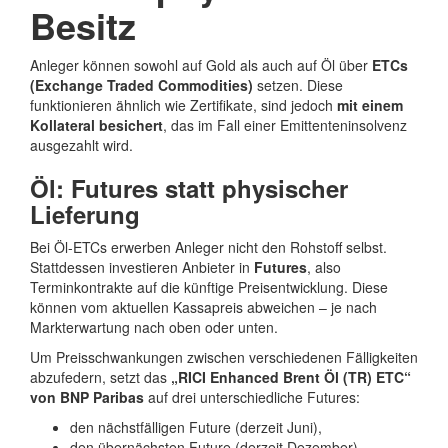
Besitz
Anleger können sowohl auf Gold als auch auf Öl über
ETCs
(Exchange Traded Commodities)
setzen. Diese
funktionieren ähnlich wie Zertifikate, sind jedoch
mit einem
Kollateral besichert
, das im Fall einer Emittenteninsolvenz
ausgezahlt wird.
Öl: Futures statt physischer
Lieferung
Bei Öl-ETCs erwerben Anleger nicht den Rohstoff selbst.
Stattdessen investieren Anbieter in
Futures
, also
Terminkontrakte auf die künftige Preisentwicklung. Diese
können vom aktuellen Kassapreis abweichen – je nach
Markterwartung nach oben oder unten.
Um Preisschwankungen zwischen verschiedenen Fälligkeiten
abzufedern, setzt das
„RICI Enhanced Brent Öl (TR) ETC“
von BNP Paribas
auf drei unterschiedliche Futures:
den nächstfälligen Future (derzeit Juni),
den übernächsten Future (derzeit Dezember),