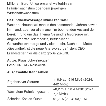
Millionen Euro. Uniqa erwartet weiterhin ein
Prämienwachstum über dem jeweiligen
Wirtschaftswachstum.
Gesundheitsvorsorge immer zentraler
Weiter ausbauen will man in den kommenden Jahren sowohl
im Inland, aber vor allem auch im boomenden Ausland den
Bereich rund um das Thema Gesundheitsvorsorge mit
Angeboten wie Telemedizin, betrieblicher
Gesundheitsvorsorge und vielem mehr. Nach dem Motto
„Gesundheit ist die neue Altersvorsorge“, sieht CEO
Brandstetter hier die ganz große Zukunft.
Autor:
Klaus Schweinegger
Foto:
UNIQA / Nessweda
Ausgewählte Kennzahlen
+16,9 auf 516 Mio€ (2024:
Ergebnis vor Steuern
442 Mio€)
+8,2 % auf 8,4 Mrd€ (2024:
Wachstum Prämien gesamt
7,7 Mrd€)
Schaden-Kosten-Quote
91,7 % (2024: 93,1 %)