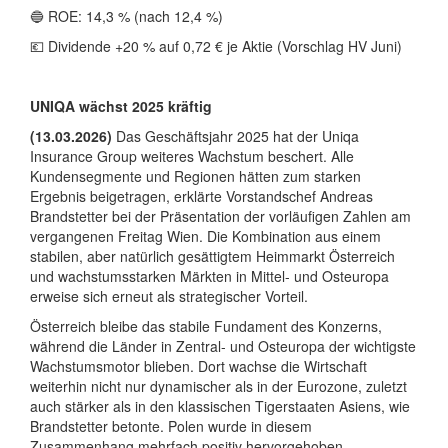
🔵 ROE: 14,3 % (nach 12,4 %)
💶 Dividende +20 % auf 0,72 € je Aktie (Vorschlag HV Juni)
UNIQA wächst 2025 kräftig
(13.03.2026)
Das Geschäftsjahr 2025 hat der Uniqa
Insurance Group weiteres Wachstum beschert. Alle
Kundensegmente und Regionen hätten zum starken
Ergebnis beigetragen, erklärte Vorstandschef Andreas
Brandstetter bei der Präsentation der vorläufigen Zahlen am
vergangenen Freitag Wien. Die Kombination aus einem
stabilen, aber natürlich gesättigtem Heimmarkt Österreich
und wachstumsstarken Märkten in Mittel- und Osteuropa
erweise sich erneut als strategischer Vorteil.
Österreich bleibe das stabile Fundament des Konzerns,
während die Länder in Zentral- und Osteuropa der wichtigste
Wachstumsmotor blieben. Dort wachse die Wirtschaft
weiterhin nicht nur dynamischer als in der Eurozone, zuletzt
auch stärker als in den klassischen Tigerstaaten Asiens, wie
Brandstetter betonte. Polen wurde in diesem
Zusammenhang mehrfach positiv hervorgehoben.