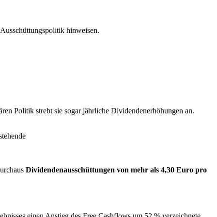
 Ausschüttungspolitik hinweisen.
ren Politik strebt sie sogar jährliche Dividendenerhöhungen an.
stehende
durchaus
Dividendenausschüttungen von mehr als 4,30 Euro pro
rgebnisses einen Anstieg des Free Cashflows um 52 % verzeichnete,