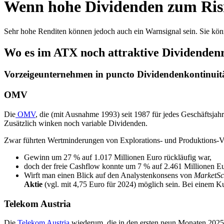
Wenn hohe Dividenden zum Ris
Sehr hohe Renditen können jedoch auch ein Warnsignal sein. Sie könne
Wo es im ATX noch attraktive Dividendenr
Vorzeigeunternehmen in puncto Dividendenkontinuit
OMV
Die
OMV
, die (mit Ausnahme 1993) seit 1987 für jedes Geschäftsjahr
Zusätzlich winken noch variable Dividenden.
Zwar führten Wertminderungen von Explorations- und Produktions-V
Gewinn um 27 % auf 1.017 Millionen Euro rückläufig war,
doch der freie Cashflow konnte um 7 % auf 2.461 Millionen Eu
Wirft man einen Blick auf den Analystenkonsens von
MarketSc
Aktie
(vgl. mit 4,75 Euro für 2024) möglich sein. Bei einem K
Telekom Austria
Die
Telekom Austria
wiederum, die in den ersten neun Monaten 2025 i