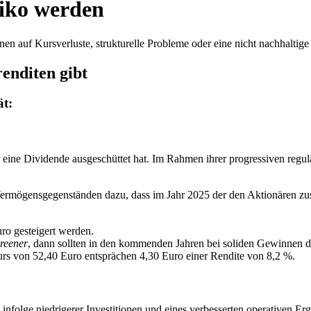
iko werden
n auf Kursverluste, strukturelle Probleme oder eine nicht nachhaltige
enditen gibt
ät:
 eine Dividende ausgeschüttet hat. Im Rahmen ihrer progressiven regulä
ermögensgegenständen dazu, dass im Jahr 2025 der den Aktionären zu
ro gesteigert werden.
reener
, dann sollten in den kommenden Jahren bei soliden Gewinnen 
urs von 52,40 Euro entsprächen 4,30 Euro einer Rendite von 8,2 %.
nfolge niedrigerer Investitionen und eines verbesserten operativen E