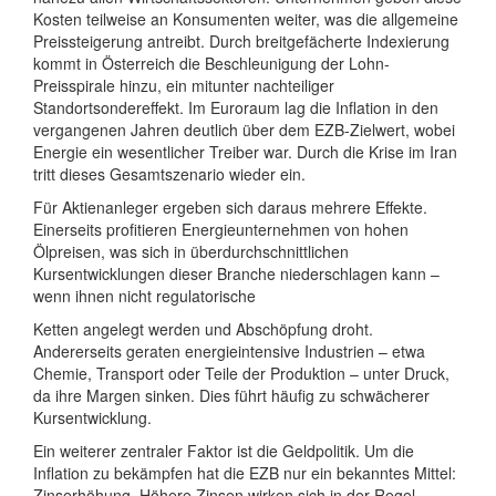
Kosten teilweise an Konsumenten weiter, was die allgemeine
Preissteigerung antreibt. Durch breitgefächerte Indexierung
kommt in Österreich die Beschleunigung der Lohn-
Preisspirale hinzu, ein mitunter nachteiliger
Standortsondereffekt. Im Euroraum lag die Inflation in den
vergangenen Jahren deutlich über dem EZB-Zielwert, wobei
Energie ein wesentlicher Treiber war. Durch die Krise im Iran
tritt dieses Gesamtszenario wieder ein.
Für Aktienanleger ergeben sich daraus mehrere Effekte.
Einerseits profitieren Energieunternehmen von hohen
Ölpreisen, was sich in überdurchschnittlichen
Kursentwicklungen dieser Branche niederschlagen kann –
wenn ihnen nicht regulatorische
Ketten angelegt werden und Abschöpfung droht.
Andererseits geraten energieintensive Industrien – etwa
Chemie, Transport oder Teile der Produktion – unter Druck,
da ihre Margen sinken. Dies führt häufig zu schwächerer
Kursentwicklung.
Ein weiterer zentraler Faktor ist die Geldpolitik. Um die
Inflation zu bekämpfen hat die EZB nur ein bekanntes Mittel:
Zinserhöhung. Höhere Zinsen wirken sich in der Regel