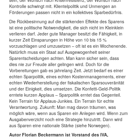
sein, der Wunsch nach Krisenresistenz, der Wunsch nach
Kontrolle schwingt mit. Klientelpolitik und Unmengen an
Förderungen passen nicht in ein kollektives Sparbedürfnis.
Die Rückbesinnung auf die stärkenden Effekte des Sparens
ist eine politische Notwendigkeit, die sich nicht im Kleinklein
verlieren darf. Jeder gute Manager besitzt die Fähigkeit, in
kurzer Zeit Einsparungen in Höhe von 10 bis 15 %
vorzuschlagen und umzusetzen – oft ist es ein Wochenende.
Natürlich muss ein Staat auf Ausgewogenheit seiner
Sparentscheidungen achten. Man kann sicher sein, dass
dies nie zur Freude aller gelingen wird. Doch für die
Vorbereitungen gab es jahrelang Zeit. Jetzt bedarf es einer
echten Sparpolitik, eines echten Kostenmanagements, einer
echten Wiederherstellung der fiskalischen Sparsouveränität
und der Einigkeit, dies umsetzen. Die Konfetti-Geld-Politik
erntete kurzen Applaus – Sparpolitik erntet das Gegenteil.
Kein Terrain für Applaus-Junkies. Ein Terrain für echte
Verantwortung. Zukunft: Man mag davon träumen, was
möglich wäre, wenn aus Sparen ein Anlegen wird. Wenn zum
Ausgabenverzicht noch eine Strategie hinzutritt. Dann wird
aus Sparen eine nationale Stärke (siehe Norwegen).
Autor Florian Beckermann ist Vorstand des IVA,