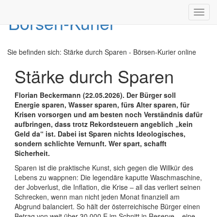
Toggl
navig
Sie befinden sich:
Stärke durch Sparen - Börsen-Kurier online
Stärke durch Sparen
Florian Beckermann (22.05.2026). Der Bürger soll
Energie sparen, Wasser sparen, fürs Alter sparen, für
Krisen vorsorgen und am besten noch Verständnis dafür
aufbringen, dass trotz Rekordsteuern angeblich „kein
Geld da“ ist. Dabei ist Sparen nichts Ideologisches,
sondern schlichte Vernunft. Wer spart, schafft
Sicherheit.
Sparen ist die praktische Kunst, sich gegen die Willkür des
Lebens zu wappnen: Die legendäre kaputte Waschmaschine,
der Jobverlust, die Inflation, die Krise – all das verliert seinen
Schrecken, wenn man nicht jeden Monat finanziell am
Abgrund balanciert. So hält der österreichische Bürger einen
Betrag von weit über 30.000 E im Schnitt in Reserve – eine