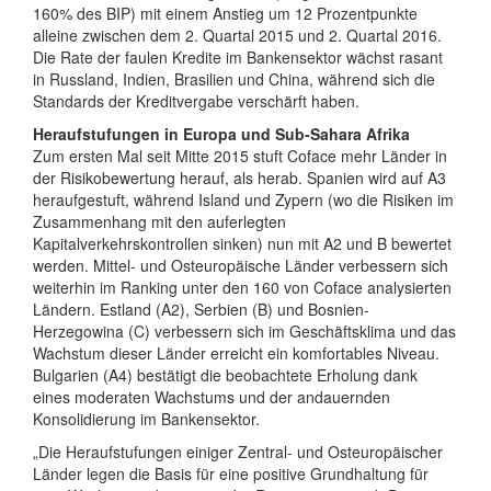
160% des BIP) mit einem Anstieg um 12 Prozentpunkte
alleine zwischen dem 2. Quartal 2015 und 2. Quartal 2016.
Die Rate der faulen Kredite im Bankensektor wächst rasant
in Russland, Indien, Brasilien und China, während sich die
Standards der Kreditvergabe verschärft haben.
Heraufstufungen in Europa und Sub-Sahara Afrika
Zum ersten Mal seit Mitte 2015 stuft Coface mehr Länder in
der Risikobewertung herauf, als herab. Spanien wird auf A3
heraufgestuft, während Island und Zypern (wo die Risiken im
Zusammenhang mit den auferlegten
Kapitalverkehrskontrollen sinken) nun mit A2 und B bewertet
werden. Mittel- und Osteuropäische Länder verbessern sich
weiterhin im Ranking unter den 160 von Coface analysierten
Ländern. Estland (A2), Serbien (B) und Bosnien-
Herzegowina (C) verbessern sich im Geschäftsklima und das
Wachstum dieser Länder erreicht ein komfortables Niveau.
Bulgarien (A4) bestätigt die beobachtete Erholung dank
eines moderaten Wachstums und der andauernden
Konsolidierung im Bankensektor.
„Die Heraufstufungen einiger Zentral- und Osteuropäischer
Länder legen die Basis für eine positive Grundhaltung für