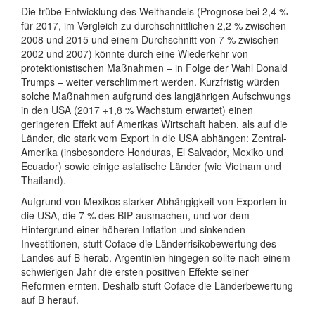
Die trübe Entwicklung des Welthandels (Prognose bei 2,4 %
für 2017, im Vergleich zu durchschnittlichen 2,2 % zwischen
2008 und 2015 und einem Durchschnitt von 7 % zwischen
2002 und 2007) könnte durch eine Wiederkehr von
protektionistischen Maßnahmen – in Folge der Wahl Donald
Trumps – weiter verschlimmert werden. Kurzfristig würden
solche Maßnahmen aufgrund des langjährigen Aufschwungs
in den USA (2017 +1,8 % Wachstum erwartet) einen
geringeren Effekt auf Amerikas Wirtschaft haben, als auf die
Länder, die stark vom Export in die USA abhängen: Zentral-
Amerika (insbesondere Honduras, El Salvador, Mexiko und
Ecuador) sowie einige asiatische Länder (wie Vietnam und
Thailand).
Aufgrund von Mexikos starker Abhängigkeit von Exporten in
die USA, die 7 % des BIP ausmachen, und vor dem
Hintergrund einer höheren Inflation und sinkenden
Investitionen, stuft Coface die Länderrisikobewertung des
Landes auf B herab. Argentinien hingegen sollte nach einem
schwierigen Jahr die ersten positiven Effekte seiner
Reformen ernten. Deshalb stuft Coface die Länderbewertung
auf B herauf.