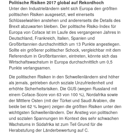
Politische Risiken 2017 global auf Rekordhoch
Unter den Industrieländern sieht sich Europa den größten
politischen Risiken ausgesetzt, weil einerseits
Schlüsselwahlen anstehen und andererseits die Details des
Brexit abzuwarten bleiben. Der politische Risiko-Index für
Europa von Coface ist im Laufe des vergangenen Jahres in
Deutschland, Frankreich, Italien, Spanien und
Großbritannien durchschnittlich um 13 Punkte angestiegen.
Sollte ein größerer politischer Schock, vergleichbar mit dem
Referendum in Großbritannien, eintreten, könnte sich das
Wirtschaftswachstum in Europa durchschnittlich um 0,5
Punkte verlangsamen.
Die politischen Risiken in den Schwellenländern sind höher
als jemals, getrieben durch soziale Unzufriedenheit und
erhöhte Sicherheitsrisiken. Die GUS (wegen Russland mit
einem Coface-Score von 63 von 100 %), Nordafrika sowie
der Mittlere Osten (mit der Türkei und Saudi Arabien, die
beide bei 62 % liegen) zeigen die größten Risiken unter den
wichtigsten Schwellenländern. Der Anstieg von politischen
und sozialen Spannungen im Kontext des sehr schwachen
Wachstums in Südafrika ist zum Teil Grund für die
Herabstufung der Länderbewertung auf C.