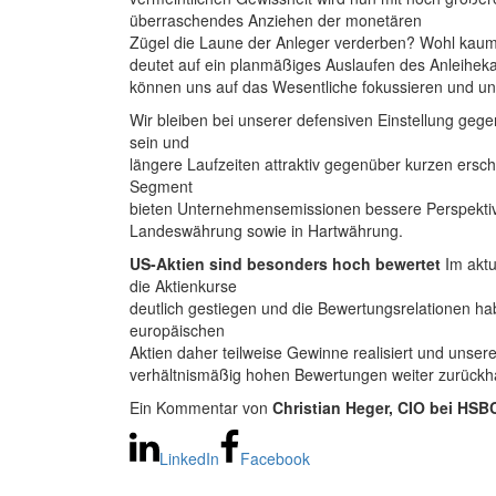
überraschendes Anziehen der monetären
Zügel die Laune der Anleger verderben? Wohl kaum.
deutet auf ein planmäßiges Auslaufen des Anleiheka
können uns auf das Wesentliche fokussieren und uns
Wir bleiben bei unserer defensiven Einstellung geg
sein und
längere Laufzeiten attraktiv gegenüber kurzen ersc
Segment
bieten Unternehmensemissionen bessere Perspektiv
Landeswährung sowie in Hartwährung.
US-Aktien sind besonders hoch bewertet
Im aktu
die Aktienkurse
deutlich gestiegen und die Bewertungsrelationen habe
europäischen
Aktien daher teilweise Gewinne realisiert und unse
verhältnismäßig hohen Bewertungen weiter zurückha
Ein Kommentar von
Christian Heger, CIO bei HS
LinkedIn
Facebook