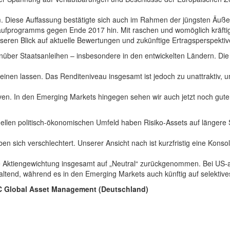
 Diese Auffassung bestätigte sich auch im Rahmen der jüngsten Äußeru
ufprogramms gegen Ende 2017 hin. Mit raschen und womöglich kräftiger
eren Blick auf aktuelle Bewertungen und zukünftige Ertragsperspektiv
enüber Staatsanleihen – insbesondere in den entwickelten Ländern. Die
heinen lassen. Das Renditeniveau insgesamt ist jedoch zu unattraktiv,
en. In den Emerging Markets hingegen sehen wir auch jetzt noch gute
ellen politisch-ökonomischen Umfeld haben Risiko-Assets auf längere Si
n sich verschlechtert. Unserer Ansicht nach ist kurzfristig eine Konso
re Aktiengewichtung insgesamt auf „Neutral“ zurückgenommen. Bei US-am
ltend, während es in den Emerging Markets auch künftig auf selekti
BC Global Asset Management (Deutschland)