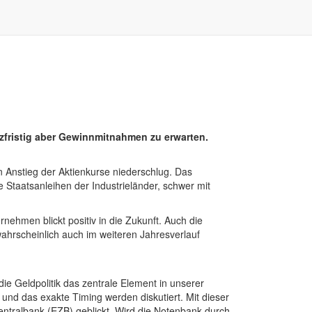
zfristig aber Gewinnmitnahmen zu erwarten.
n Anstieg der Aktienkurse niederschlug. Das
e Staatsanleihen der Industrieländer, schwer mit
nehmen blickt positiv in die Zukunft. Auch die
ahrscheinlich auch im weiteren Jahresverlauf
die Geldpolitik das zentrale Element in unserer
 und das exakte Timing werden diskutiert. Mit dieser
ntralbank (EZB) geblickt. Wird die Notenbank durch