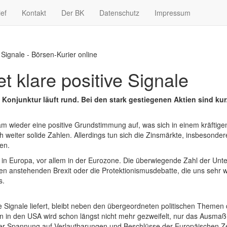
ief
Kontakt
Der BK
Datenschutz
Impressum
 Signale - Börsen-Kurier online
t klare positive Signale
onjunktur läuft rund. Bei den stark gestiegenen Aktien sind kur
m wieder eine positive Grundstimmung auf, was sich in einem kräftige
h weiter solide Zahlen. Allerdings tun sich die Zinsmärkte, insbesonder
en.
h in Europa, vor allem in der Eurozone. Die überwiegende Zahl der Unter
en anstehenden Brexit oder die Protektionismusdebatte, die uns sehr w
s.
e Signale liefert, bleibt neben den übergeordneten politischen Themen 
gen in den USA wird schon längst nicht mehr gezweifelt, nur das Ausmaß
rer Spannung auf Verlautbarungen und Beschlüsse der Europäischen Ze