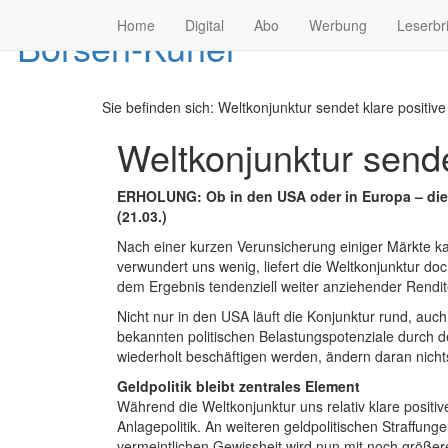
Home
Digital
Abo
Werbung
Leserbr
Sie befinden sich:
Weltkonjunktur sendet klare positive
Weltkonjunktur sende
ERHOLUNG: Ob in den USA oder in Europa – die K
(21.03.)
Nach einer kurzen Verunsicherung einiger Märkte ka
verwundert uns wenig, liefert die Weltkonjunktur doc
dem Ergebnis tendenziell weiter anziehender Rendit
Nicht nur in den USA läuft die Konjunktur rund, auc
bekannten politischen Belastungspotenziale durch d
wiederholt beschäftigen werden, ändern daran nicht
Geldpolitik bleibt zentrales Element
Während die Weltkonjunktur uns relativ klare positiv
Anlagepolitik. An weiteren geldpolitischen Straffun
vermeintlichen Gewissheit wird nun mit noch größe