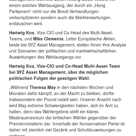
einem solchen Wahlausgang, der durch ein „Hung
Parliament“ nicht nur die Brexit-Verhandlungen
verkomplizieren sondern auch die Markterwartungen
enttäuschen wird.
Hartwig Kos
, Vize-CIO und Co-Head des Multi-Asset-
Teams, und
Mike Clements
, Leiter Europäische Aktien,
beide bei SYZ Asset Management, stellen Ihnen ihre Analyse
und Szenarien der politischen und marktwirtschaftlichen
Auswirkungen des Wahlausgangs vor.
Hartwig Kos, Vize-CIO und Co-Head Multi-Asset Team
bei SYZ Asset Management, über die möglichen
politischen Folgen der gestrigen Wahl:
„Während
Theresa May
in den nächsten Wochen und
Monaten dafür kämpft, an der Macht zu bleiben, dürfte
insbesondere der Pound volatil sein. Unserer Ansicht nach
wird May extreme Schwierigkeiten haben, sich im Amt zu
halten, denn das Wahlergebnis stellt ein klares
Misstrauensvotum der britischen Wähler gegenüber der
Premierministerin dar. Innerhalb der Konservativen Partei ist
daher mit ziemlich viel Gezänk und Schuldzuweisungen zu
rechnen.