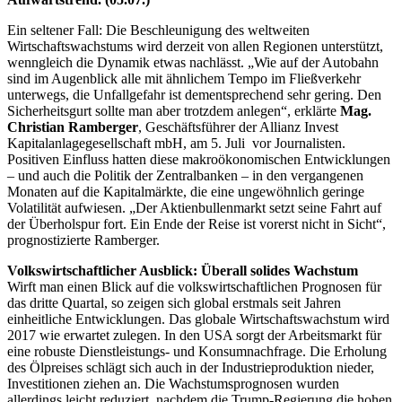
Ein seltener Fall: Die Beschleunigung des weltweiten
Wirtschaftswachstums wird derzeit von allen Regionen unterstützt,
wenngleich die Dynamik etwas nachlässt. „Wie auf der Autobahn
sind im Augenblick alle mit ähnlichem Tempo im Fließverkehr
unterwegs, die Unfallgefahr ist dementsprechend sehr gering. Den
Sicherheitsgurt sollte man aber trotzdem anlegen“, erklärte
Mag.
Christian Ramberger
, Geschäftsführer der Allianz Invest
Kapitalanlagegesellschaft mbH, am 5. Juli vor Journalisten.
Positiven Einfluss hatten diese makroökonomischen Entwicklungen
– und auch die Politik der Zentralbanken – in den vergangenen
Monaten auf die Kapitalmärkte, die eine ungewöhnlich geringe
Volatilität aufwiesen. „Der Aktienbullenmarkt setzt seine Fahrt auf
der Überholspur fort. Ein Ende der Reise ist vorerst nicht in Sicht“,
prognostizierte Ramberger.
Volkswirtschaftlicher Ausblick: Überall solides Wachstum
Wirft man einen Blick auf die volkswirtschaftlichen Prognosen für
das dritte Quartal, so zeigen sich global erstmals seit Jahren
einheitliche Entwicklungen. Das globale Wirtschaftswachstum wird
2017 wie erwartet zulegen. In den USA sorgt der Arbeitsmarkt für
eine robuste Dienstleistungs- und Konsumnachfrage. Die Erholung
des Ölpreises schlägt sich auch in der Industrieproduktion nieder,
Investitionen ziehen an. Die Wachstumsprognosen wurden
allerdings leicht reduziert, nachdem die Trump-Regierung die hohen