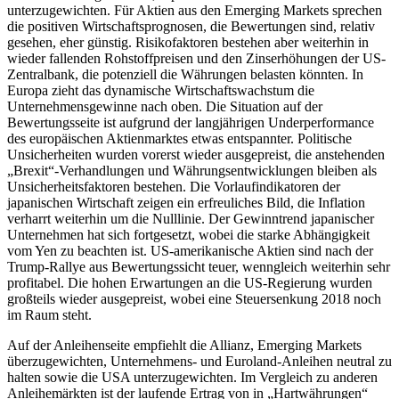
unterzugewichten. Für Aktien aus den Emerging Markets sprechen
die positiven Wirtschaftsprognosen, die Bewertungen sind, relativ
gesehen, eher günstig. Risikofaktoren bestehen aber weiterhin in
wieder fallenden Rohstoffpreisen und den Zinserhöhungen der US-
Zentralbank, die potenziell die Währungen belasten könnten. In
Europa zieht das dynamische Wirtschaftswachstum die
Unternehmensgewinne nach oben. Die Situation auf der
Bewertungsseite ist aufgrund der langjährigen Underperformance
des europäischen Aktienmarktes etwas entspannter. Politische
Unsicherheiten wurden vorerst wieder ausgepreist, die anstehenden
„Brexit“-Verhandlungen und Währungsentwicklungen bleiben als
Unsicherheitsfaktoren bestehen. Die Vorlaufindikatoren der
japanischen Wirtschaft zeigen ein erfreuliches Bild, die Inflation
verharrt weiterhin um die Nulllinie. Der Gewinntrend japanischer
Unternehmen hat sich fortgesetzt, wobei die starke Abhängigkeit
vom Yen zu beachten ist. US-amerikanische Aktien sind nach der
Trump-Rallye aus Bewertungssicht teuer, wenngleich weiterhin sehr
profitabel. Die hohen Erwartungen an die US-Regierung wurden
großteils wieder ausgepreist, wobei eine Steuersenkung 2018 noch
im Raum steht.
Auf der Anleihenseite empfiehlt die Allianz, Emerging Markets
überzugewichten, Unternehmens- und Euroland-Anleihen neutral zu
halten sowie die USA unterzugewichten. Im Vergleich zu anderen
Anleihemärkten ist der laufende Ertrag von in „Hartwährungen“