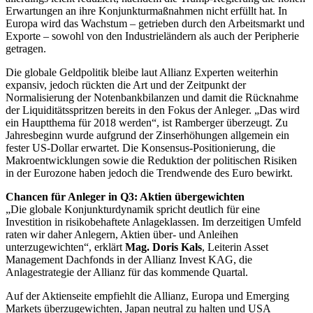
Erwartungen an ihre Konjunkturmaßnahmen nicht erfüllt hat. In
Europa wird das Wachstum – getrieben durch den Arbeitsmarkt und
Exporte – sowohl von den Industrieländern als auch der Peripherie
getragen.
Die globale Geldpolitik bleibe laut Allianz Experten weiterhin
expansiv, jedoch rückten die Art und der Zeitpunkt der
Normalisierung der Notenbankbilanzen und damit die Rücknahme
der Liquiditätsspritzen bereits in den Fokus der Anleger. „Das wird
ein Hauptthema für 2018 werden“, ist Ramberger überzeugt. Zu
Jahresbeginn wurde aufgrund der Zinserhöhungen allgemein ein
fester US-Dollar erwartet. Die Konsensus-Positionierung, die
Makroentwicklungen sowie die Reduktion der politischen Risiken
in der Eurozone haben jedoch die Trendwende des Euro bewirkt.
Chancen für Anleger in Q3: Aktien übergewichten
„Die globale Konjunkturdynamik spricht deutlich für eine
Investition in risikobehaftete Anlageklassen. Im derzeitigen Umfeld
raten wir daher Anlegern, Aktien über- und Anleihen
unterzugewichten“, erklärt
Mag. Doris Kals
, Leiterin Asset
Management Dachfonds in der Allianz Invest KAG, die
Anlagestrategie der Allianz für das kommende Quartal.
Auf der Aktienseite empfiehlt die Allianz, Europa und Emerging
Markets überzugewichten, Japan neutral zu halten und USA