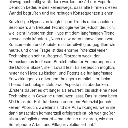
hinweg nachhaltig verändern werden, erklärt der Experte.
Dennoch bedeute dies keineswegs, dass alle Firmen diesen
Wandel begrüßen und die richtigen Konsequenzen ziehen.
Kurzfristige Hypes von langfristigen Trends unterscheiden
Besonders am Beispiel Technologie werde jedoch deutlich,
wie leicht Investoren den Hype mit dem langfristigen Trend
verwechseln könnten. „Noch nie wurden Innovationen von
Konsumenten und Anbietern so bereitwillig aufgegriffen wie
heute, und ohne Frage ist das enorme Potenzial vieler
Technologien sehr aufregend. Trotzdem weckt der
Enthusiasmus in diesem Bereich mitunter Erinnerungen an
die Dotcom-Blase“, stellt Lovatt fest. Es sei jedoch möglich,
hinter den Hype zu blicken, und Potenziale für langfristige
Entwicklungen zu erkennen. Anlegern empfiehlt er, beim
Thema Technologie stets zwei Aspekte mitzubedenken:
„Erstens dauert es oft länger als erwartet, bis sich eine neue
Technologie in Gewinne ummünzen lässt. Das ist etwa beim
3D-Druck der Fall, tut dessen enormem Potenzial jedoch
keinen Abbruch. Zweitens sind die Auswirkungen, wenn sie
dann tatsächlich kommerziell erfolgreich ist, oft weit größer
als ursprünglich erwartet – man denke nur daran, wie das
Smartphone Arbeit und Alltag revolutioniert hat.“