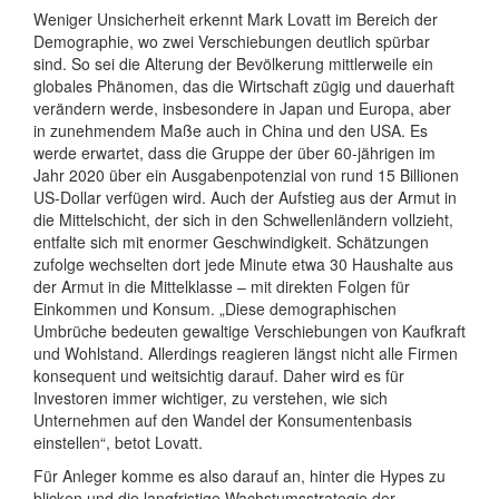
Weniger Unsicherheit erkennt Mark Lovatt im Bereich der
Demographie, wo zwei Verschiebungen deutlich spürbar
sind. So sei die Alterung der Bevölkerung mittlerweile ein
globales Phänomen, das die Wirtschaft zügig und dauerhaft
verändern werde, insbesondere in Japan und Europa, aber
in zunehmendem Maße auch in China und den USA. Es
werde erwartet, dass die Gruppe der über 60-jährigen im
Jahr 2020 über ein Ausgabenpotenzial von rund 15 Billionen
US-Dollar verfügen wird. Auch der Aufstieg aus der Armut in
die Mittelschicht, der sich in den Schwellenländern vollzieht,
entfalte sich mit enormer Geschwindigkeit. Schätzungen
zufolge wechselten dort jede Minute etwa 30 Haushalte aus
der Armut in die Mittelklasse – mit direkten Folgen für
Einkommen und Konsum. „Diese demographischen
Umbrüche bedeuten gewaltige Verschiebungen von Kaufkraft
und Wohlstand. Allerdings reagieren längst nicht alle Firmen
konsequent und weitsichtig darauf. Daher wird es für
Investoren immer wichtiger, zu verstehen, wie sich
Unternehmen auf den Wandel der Konsumentenbasis
einstellen“, betot Lovatt.
Für Anleger komme es also darauf an, hinter die Hypes zu
blicken und die langfristige Wachstumsstrategie der