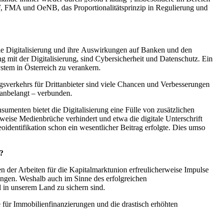
, FMA und OeNB, das Proportionalitätsprinzip in Regulierung und
ie Digitalisierung und ihre Auswirkungen auf Banken und den
it der Digitalisierung, sind Cybersicherheit und Datenschutz. Ein
tem in Österreich zu verankern.
sverkehrs für Drittanbieter sind viele Chancen und Verbesserungen
anbelangt – verbunden.
umenten bietet die Digitalisierung eine Fülle von zusätzlichen
ise Medienbrüche verhindert und etwa die digitale Unterschrift
identifikation schon ein wesentlicher Beitrag erfolgte. Dies umso
?
 der Arbeiten für die Kapitalmarktunion erfreulicherweise Impulse
rungen. Weshalb auch im Sinne des erfolgreichen
 in unserem Land zu sichern sind.
e für Immobilienfinanzierungen und die drastisch erhöhten