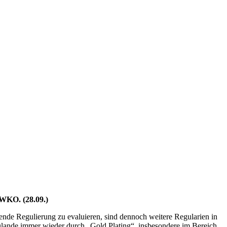
 WKO. (28.09.)
ende Regulierung zu evaluieren, sind dennoch weitere Regularien in
zulande immer wieder durch „Gold Plating“, insbesondere im Bereich