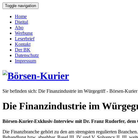
Toggle navigation
Home
Digital
Abo
Werbung
Leserbrief
Kontakt
Der BK
Datenschutz
Impressum
Sie befinden sich:
Die Finanzindustrie im Würgegriff - Börsen-Kurier
Die Finanzindustrie im Würgegr
Börsen-Kurier-Exklusiv-Interview mit Dr. Franz Rudorfer, dem
Die Finanzbranche gehört zu den am strengsten regulierten Branchen
Behandlung bzw. absehbar. Basel III, IV und V, Solvency II, III, we