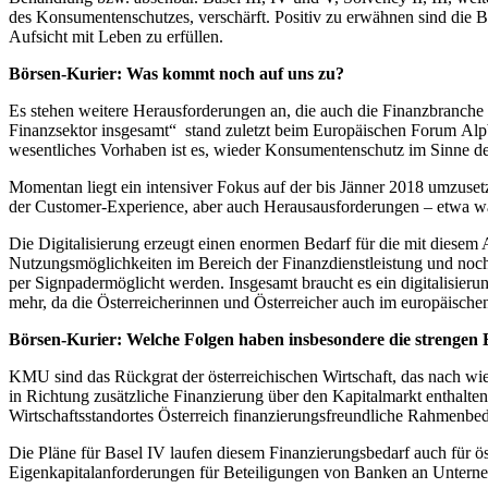
des Konsumentenschutzes, verschärft. Positiv zu erwähnen sind die
Aufsicht mit Leben zu erfüllen.
Börsen-Kurier:
Was kommt noch auf uns zu?
Es stehen weitere Herausforderungen an, die auch die Finanzbranch
Finanzsektor insgesamt“ stand zuletzt beim Europäischen Forum Alp
wesentliches Vorhaben ist es, wieder Konsumentenschutz im Sinne de
Momentan liegt ein intensiver Fokus auf der bis Jänner 2018 umzuse
der Customer-Experience, aber auch Herausausforderungen – etwa wa
Die Digitalisierung erzeugt einen enormen Bedarf für die mit diesem 
Nutzungsmöglichkeiten im Bereich der Finanzdienstleistung und noc
per Signpadermöglicht werden. Insgesamt braucht es ein digitalisier
mehr, da die Österreicherinnen und Österreicher auch im europäischen 
Börsen-Kurier: Welche Folgen haben insbesondere die strengen E
KMU sind das Rückgrat der österreichischen Wirtschaft, das nach wi
in Richtung zusätzliche Finanzierung über den Kapitalmarkt enthalte
Wirtschaftsstandortes Österreich finanzierungsfreundliche Rahmenbed
Die Pläne für Basel IV laufen diesem Finanzierungsbedarf auch für ös
Eigenkapitalanforderungen für Beteiligungen von Banken an Untern