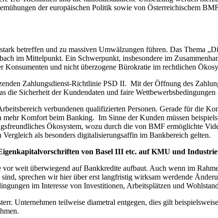
 Bemühungen der europäischen Politik sowie von Österreichischem BMF
e stark betreffen und zu massiven Umwälzungen führen. Das Thema „D
bach im Mittelpunkt. Ein Schwerpunkt, insbesondere im Zusammenhang m
r Konsumenten und nicht überzogene Bürokratie im rechtlichen Ökosys
tzenden Zahlungsdienst-Richtlinie PSD II. Mit der Öffnung des Zahlung
s die Sicherheit der Kundendaten und faire Wettbewerbsbedingungen 
Arbeitsbereich verbundenen qualifizierten Personen. Gerade für die Kons
h mehr Komfort beim Banking. Im Sinne der Kunden müssen beispielswe
ungsfreundliches Ökosystem, wozu durch die von BMF ermöglichte Video
Vergleich als besonders digitalisierungsaffin im Bankbereich gelten.
igenkapitalvorschriften von Basel III etc. auf KMU und Industrie
e vor weit überwiegend auf Bankkredite aufbaut. Auch wenn im Rahmen
n sind, sprechen wir hier über erst langfristig wirksam werdende Ände
ingungen im Interesse von Investitionen, Arbeitsplätzen und Wohlstand
terr. Unternehmen teilweise diametral entgegen, dies gilt beispielsweis
ehmen.