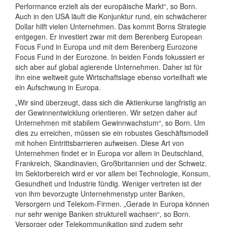
Performance erzielt als der europäische Markt“, so Born.
Auch in den USA läuft die Konjunktur rund, ein schwächerer
Dollar hilft vielen Unternehmen. Das kommt Borns Strategie
entgegen. Er investiert zwar mit dem Berenberg European
Focus Fund in Europa und mit dem Berenberg Eurozone
Focus Fund in der Eurozone. In beiden Fonds fokussiert er
sich aber auf global agierende Unternehmen. Daher ist für
ihn eine weltweit gute Wirtschaftslage ebenso vorteilhaft wie
ein Aufschwung in Europa.
„Wir sind überzeugt, dass sich die Aktienkurse langfristig an
der Gewinnentwicklung orientieren. Wir setzen daher auf
Unternehmen mit stabilem Gewinnwachstum“, so Born. Um
dies zu erreichen, müssen sie ein robustes Geschäftsmodell
mit hohen Eintrittsbarrieren aufweisen. Diese Art von
Unternehmen findet er in Europa vor allem in Deutschland,
Frankreich, Skandinavien, Großbritannien und der Schweiz.
Im Sektorbereich wird er vor allem bei Technologie, Konsum,
Gesundheit und Industrie fündig. Weniger vertreten ist der
von ihm bevorzugte Unternehmenstyp unter Banken,
Versorgern und Telekom-Firmen. „Gerade in Europa können
nur sehr wenige Banken strukturell wachsen“, so Born.
Versorger oder Telekommunikation sind zudem sehr