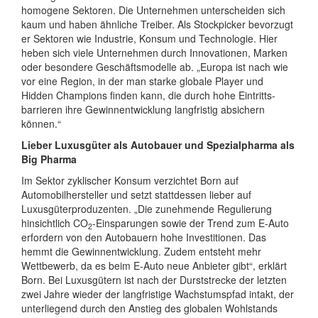
homogene Sektoren. Die Unternehmen unterscheiden sich
kaum und haben ähnliche Treiber. Als Stockpicker bevorzugt
er Sektoren wie Industrie, Konsum und Technologie. Hier
heben sich viele Unternehmen durch Innovationen, Marken
oder besondere Geschäftsmodelle ab. „Europa ist nach wie
vor eine Region, in der man starke globale Player und
Hidden Champions finden kann, die durch hohe Eintritts-
barrieren ihre Gewinnentwicklung langfristig absichern
können.“
Lieber Luxusgüter als Autobauer und Spezialpharma als
Big Pharma
Im Sektor zyklischer Konsum verzichtet Born auf
Automobilhersteller und setzt stattdessen lieber auf
Luxusgüterproduzenten. „Die zunehmende Regulierung
hinsichtlich CO
-Einsparungen sowie der Trend zum E-Auto
2
erfordern von den Autobauern hohe Investitionen. Das
hemmt die Gewinnentwicklung. Zudem entsteht mehr
Wettbewerb, da es beim E-Auto neue Anbieter gibt“, erklärt
Born. Bei Luxusgütern ist nach der Durststrecke der letzten
zwei Jahre wieder der langfristige Wachstumspfad intakt, der
unterliegend durch den Anstieg des globalen Wohlstands