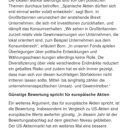
Die lokalen Märkte allerdings sind von den politischen
Themen durchaus betroffen. „Spanische Aktien dürften sich
erst einmal weiter volatil entwickeln“, sagt Born. In
Großbritannien verunsichert der anstehende Brexit
Unternehmen, die sich mit Investitionen zurückhalten, und
dämpft das Konsumverhalten. „Wir sehen in Großbritannien
zurzeit relativ viele Gewinnwarnungen von Unternehmen, die
lokal orientiert sind, zum Beispiel Unternehmen aus dem
Konsumbereich“, erläutert Born. „In unseren Fonds spielen
Überlegungen über politische Entwicklungen und
Währungsschwan-kungen allerdings keine Rolle. Die
Diversifizierung über viele verschiedene Endmärkte reduziert
ein geballtes Risiko und zudem hat es sich immer gezeigt,
dass man sich von diesen kurzfristigen Störfaktoren nicht
irritieren lassen sollte. Mittel- bis langfristig zählen die
unternehmensspezifischen Umsatz- und Gewinntreiber.“
Günstige Bewertung spricht für europäische Aktien
Ein weiteres Argument, das für europäische Aktien spricht, ist
die Bewertung. Insbesondere im Vergleich zu US-Aktien sind
europäische Werte weiterhin günstig. „In diesem Jahr ist der
Bewertungsabschlag auf dem gleichen Niveau geblieben.
Der US-Aktienmarkt hat ein weiteres Mal eine bessere