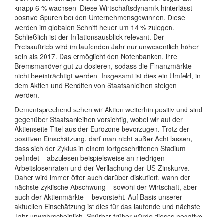
knapp 6 % wachsen. Diese Wirtschaftsdynamik hinterlässt
positive Spuren bei den Unternehmensgewinnen. Diese
werden im globalen Schnitt heuer um 14 % zulegen.
Schließlich ist der Inflationsausblick relevant. Der
Preisauftrieb wird im laufenden Jahr nur unwesentlich höher
sein als 2017. Das ermöglicht den Notenbanken, ihre
Bremsmanöver gut zu dosieren, sodass die Finanzmärkte
nicht beeinträchtigt werden. Insgesamt ist dies ein Umfeld, in
dem Aktien und Renditen von Staatsanleihen steigen
werden.
Dementsprechend sehen wir Aktien weiterhin positiv und sind
gegenüber Staatsanleihen vorsichtig, wobei wir auf der
Aktienseite Titel aus der Eurozone bevorzugen. Trotz der
positiven Einschätzung, darf man nicht außer Acht lassen,
dass sich der Zyklus in einem fortgeschrittenen Stadium
befindet – abzulesen beispielsweise an niedrigen
Arbeitslosenraten und der Verflachung der US-Zinskurve.
Daher wird immer öfter auch darüber diskutiert, wann der
nächste zyklische Abschwung – sowohl der Wirtschaft, aber
auch der Aktienmärkte – bevorsteht. Auf Basis unserer
aktuellen Einschätzung ist dies für das laufende und nächste
Jahr unwahrscheinlich. Spürbar früher würde dieses negative