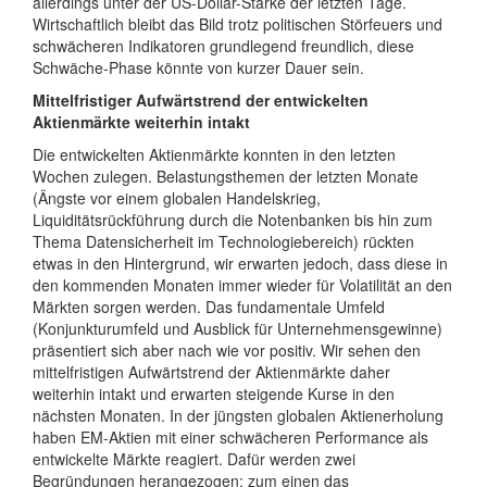
allerdings unter der US-Dollar-Stärke der letzten Tage.
Wirtschaftlich bleibt das Bild trotz politischen Störfeuers und
schwächeren Indikatoren grundlegend freundlich, diese
Schwäche-Phase könnte von kurzer Dauer sein.
Mittelfristiger Aufwärtstrend der entwickelten
Aktienmärkte weiterhin intakt
Die entwickelten Aktienmärkte konnten in den letzten
Wochen zulegen. Belastungsthemen der letzten Monate
(Ängste vor einem globalen Handelskrieg,
Liquiditätsrückführung durch die Notenbanken bis hin zum
Thema Datensicherheit im Technologiebereich) rückten
etwas in den Hintergrund, wir erwarten jedoch, dass diese in
den kommenden Monaten immer wieder für Volatilität an den
Märkten sorgen werden. Das fundamentale Umfeld
(Konjunkturumfeld und Ausblick für Unternehmensgewinne)
präsentiert sich aber nach wie vor positiv. Wir sehen den
mittelfristigen Aufwärtstrend der Aktienmärkte daher
weiterhin intakt und erwarten steigende Kurse in den
nächsten Monaten. In der jüngsten globalen Aktienerholung
haben EM-Aktien mit einer schwächeren Performance als
entwickelte Märkte reagiert. Dafür werden zwei
Begründungen herangezogen: zum einen das