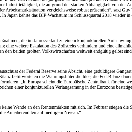
er Industrietätigkeit, die aufgrund der starken Abhängigkeit von der 
 der Arbeitsmarktsituation vergleichsweise robust präsentiert“, sagt Gu
In Japan kehrte das BIP-Wachstum im Schlussquartal 2018 wieder in d
he Maßnahmen, die im Jahresverlauf zu einem konjunkturellen Aufschwung
g eine weitere Eskalation des Zollstreits verhindern und eine allmäh
n den beiden größten Volkswirtschaften weltweit endgültig gelöst sind
ausschuss der Federal Reserve seine Absicht, eine geduldigere Gangart 
Bilanz befürworteten die Währungshüter die Idee, die Fed-Bilanz dauerha
ormieren. „In Europa scheint die Europäische Zentralbank für eine wei
nzeichen einer konjunkturellen Verlangsamung in der Eurozone bestäti
keine Wende an den Rentenmärkten mit sich. Im Februar stiegen die Sta
die Anleiherenditen auf niedrigem Niveau.“