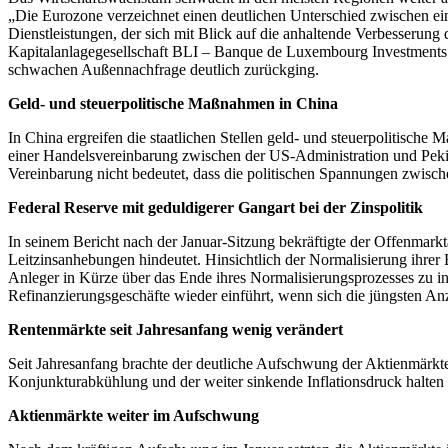
„Die Eurozone verzeichnet einen deutlichen Unterschied zwischen ein
Dienstleistungen, der sich mit Blick auf die anhaltende Verbesserung
Kapitalanlagegesellschaft BLI – Banque de Luxembourg Investments. 
schwachen Außennachfrage deutlich zurückging.
Geld- und steuerpolitische Maßnahmen in China
In China ergreifen die staatlichen Stellen geld- und steuerpolitisc
einer Handelsvereinbarung zwischen der US-Administration und Pekin
Vereinbarung nicht bedeutet, dass die politischen Spannungen zwische
Federal Reserve mit geduldigerer Gangart bei der Zinspolitik
In seinem Bericht nach der Januar-Sitzung bekräftigte der Offenmarkt
Leitzinsanhebungen hindeutet. Hinsichtlich der Normalisierung ihrer 
Anleger in Kürze über das Ende ihres Normalisierungsprozesses zu inf
Refinanzierungsgeschäfte wieder einführt, wenn sich die jüngsten A
Rentenmärkte seit Jahresanfang wenig verändert
Seit Jahresanfang brachte der deutliche Aufschwung der Aktienmärkte 
Konjunkturabkühlung und der weiter sinkende Inflationsdruck halten 
Aktienmärkte weiter im Aufschwung