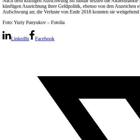
Nach dem kräftigen Aufschwung im Januar setzten die Aktienmärkte ihr
künftigen Ausrichtung ihrer Geldpolitik, ebenso von den Anzeichen 
Aufschwung an; die Verluste von Ende 2018 konnten sie weitgehend
Foto: Yuriy Panyukov – Fotolia
LinkedIn
Facebook