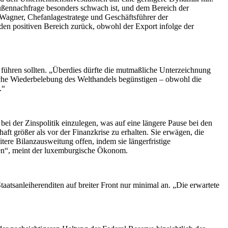
Außennachfrage besonders schwach ist, und dem Bereich der
y Wagner, Chefanlagestratege und Geschäftsführer der
en positiven Bereich zurück, obwohl der Export infolge der
 führen sollten. „Überdies dürfte die mutmaßliche Unterzeichnung
liche Wiederbelebung des Welthandels begünstigen – obwohl die
.“
bei der Zinspolitik einzulegen, was auf eine längere Pause bei den
ft größer als vor der Finanzkrise zu erhalten. Sie erwägen, die
tere Bilanzausweitung offen, indem sie längerfristige
gen“, meint der luxemburgische Ökonom.
atsanleiherenditen auf breiter Front nur minimal an. „Die erwartete