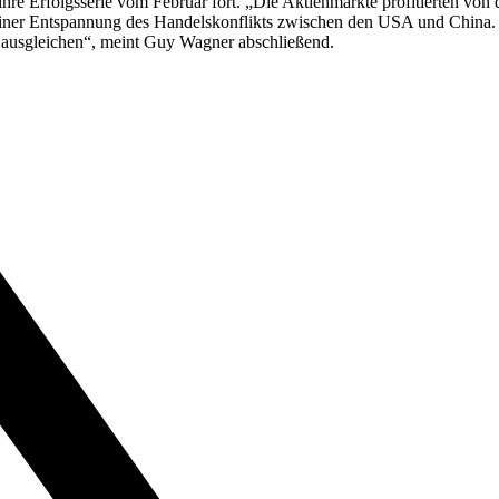
e Erfolgsserie vom Februar fort. „Die Aktienmärkte profitierten von d
einer Entspannung des Handelskonflikts zwischen den USA und China. Au
 ausgleichen“, meint Guy Wagner abschließend.