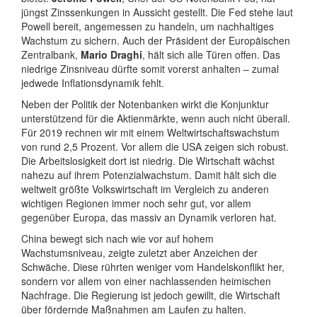
jüngst Zinssenkungen in Aussicht gestellt. Die Fed stehe laut
Powell bereit, angemessen zu handeln, um nachhaltiges
Wachstum zu sichern. Auch der Präsident der Europäischen
Zentralbank,
Mario Draghi
, hält sich alle Türen offen. Das
niedrige Zinsniveau dürfte somit vorerst anhalten – zumal
jedwede Inflationsdynamik fehlt.
Neben der Politik der Notenbanken wirkt die Konjunktur
unterstützend für die Aktienmärkte, wenn auch nicht überall.
Für 2019 rechnen wir mit einem Weltwirtschaftswachstum
von rund 2,5 Prozent. Vor allem die USA zeigen sich robust.
Die Arbeitslosigkeit dort ist niedrig. Die Wirtschaft wächst
nahezu auf ihrem Potenzialwachstum. Damit hält sich die
weltweit größte Volkswirtschaft im Vergleich zu anderen
wichtigen Regionen immer noch sehr gut, vor allem
gegenüber Europa, das massiv an Dynamik verloren hat.
China bewegt sich nach wie vor auf hohem
Wachstumsniveau, zeigte zuletzt aber Anzeichen der
Schwäche. Diese rührten weniger vom Handelskonflikt her,
sondern vor allem von einer nachlassenden heimischen
Nachfrage. Die Regierung ist jedoch gewillt, die Wirtschaft
über fördernde Maßnahmen am Laufen zu halten.