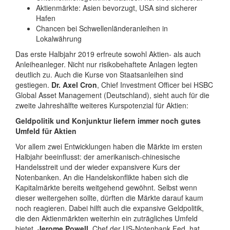
Aktienmärkte: Asien bevorzugt, USA sind sicherer
Hafen
Chancen bei Schwellenländeranleihen in
Lokalwährung
Das erste Halbjahr 2019 erfreute sowohl Aktien- als auch
Anleiheanleger. Nicht nur risikobehaftete Anlagen legten
deutlich zu. Auch die Kurse von Staatsanleihen sind
gestiegen.
Dr. Axel Cron
, Chief Investment Officer bei HSBC
Global Asset Management (Deutschland), sieht auch für die
zweite Jahreshälfte weiteres Kurspotenzial für Aktien:
Geldpolitik und Konjunktur liefern immer noch gutes
Umfeld für Aktien
Vor allem zwei Entwicklungen haben die Märkte im ersten
Halbjahr beeinflusst: der amerikanisch-chinesische
Handelsstreit und der wieder expansivere Kurs der
Notenbanken. An die Handelskonflikte haben sich die
Kapitalmärkte bereits weitgehend gewöhnt. Selbst wenn
dieser weitergehen sollte, dürften die Märkte darauf kaum
noch reagieren. Dabei hilft auch die expansive Geldpolitik,
die den Aktienmärkten weiterhin ein zuträgliches Umfeld
bietet.
Jerome Powell
, Chef der US-Notenbank Fed, hat