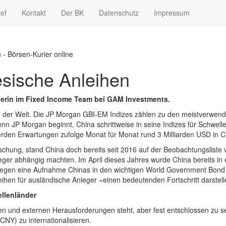
ief
Kontakt
Der BK
Datenschutz
Impressum
 - Börsen-Kurier online
esische Anleihen
rin im Fixed Income Team bei GAM Investments.
ßte der Welt. Die JP Morgan GBI-EM Indizes zählen zu den meistverwend
 JP Morgan beginnt, China schrittweise in seine Indizes für Schwell
n Erwartungen zufolge Monat für Monat rund 3 Milliarden USD in Ch
schung, stand China doch bereits seit 2016 auf der Beobachtungsliste
ger abhängig machten. Im April dieses Jahres wurde China bereits in
gegen eine Aufnahme Chinas in den wichtigen World Government Bond
hen für ausländische Anleger «einen bedeutenden Fortschritt darstell
ellenländer
nen und externen Herausforderungen steht, aber fest entschlossen zu s
NY) zu internationalisieren.