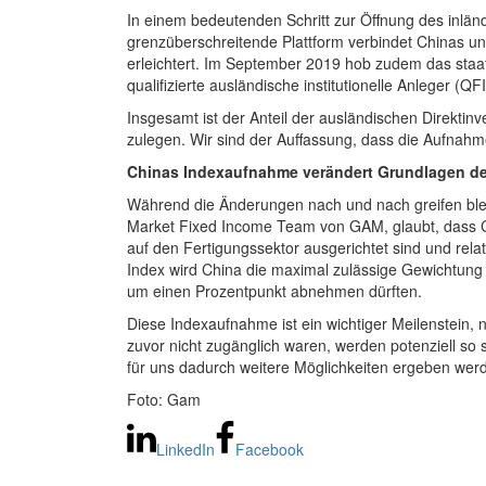
In einem bedeutenden Schritt zur Öffnung des inlä
grenzüberschreitende Plattform verbindet Chinas 
erleichtert. Im September 2019 hob zudem das staa
qualifizierte ausländische institutionelle Anleger (QF
Insgesamt ist der Anteil der ausländischen Direktin
zulegen. Wir sind der Auffassung, dass die Aufnahme 
Chinas Indexaufnahme verändert Grundlagen de
Während die Änderungen nach und nach greifen bleib
Market Fixed Income Team von GAM, glaubt, dass C
auf den Fertigungssektor ausgerichtet sind und rel
Index wird China die maximal zulässige Gewichtung
um einen Prozentpunkt abnehmen dürften.
Diese Indexaufnahme ist ein wichtiger Meilenstein, n
zuvor nicht zugänglich waren, werden potenziell so s
für uns dadurch weitere Möglichkeiten ergeben werd
Foto: Gam
LinkedIn
Facebook