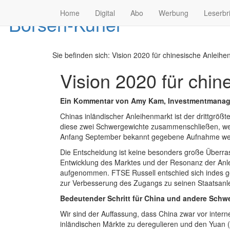
Home
Digital
Abo
Werbung
Leserbr
Sie befinden sich:
Vision 2020 für chinesische Anleihen
Vision 2020 für chin
Ein Kommentar von Amy Kam, Investmentmanage
Chinas inländischer Anleihenmarkt ist der drittgrö
diese zwei Schwergewichte zusammenschließen, wenn
Anfang September bekannt gegebene Aufnahme werde
Die Entscheidung ist keine besonders große Überra
Entwicklung des Marktes und der Resonanz der Anle
aufgenommen. FTSE Russell entschied sich indes 
zur Verbesserung des Zugangs zu seinen Staatsanlei
Bedeutender Schritt für China und andere Schw
Wir sind der Auffassung, dass China zwar vor inter
inländischen Märkte zu deregulieren und den Yuan (C