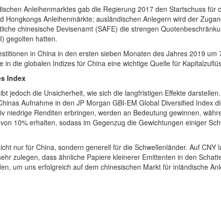
ndischen Anleihenmarktes gab die Regierung 2017 den Startschuss fü
und Hongkongs Anleihenmärkte; ausländischen Anlegern wird der Zugan
tliche chinesische Devisenamt (SAFE) die strengen Quotenbeschränkun
II) gegolten hatten.
vestitionen in China in den ersten sieben Monaten des Jahres 2019 um 
in die globalen Indizes für China eine wichtige Quelle für Kapitalzuflüs
s Index
t jedoch die Unsicherheit, wie sich die langfristigen Effekte darstel
hinas Aufnahme in den JP Morgan GBI-EM Global Diversified Index die
ativ niedrige Renditen erbringen, werden an Bedeutung gewinnen, wäh
 von 10% erhalten, sodass im Gegenzug die Gewichtungen einiger Sch
icht nur für China, sondern generell für die Schwellenländer. Auf CNY 
ehr zulegen, dass ähnliche Papiere kleinerer Emittenten in den Schatten
en, um uns erfolgreich auf dem chinesischen Markt für inländische An