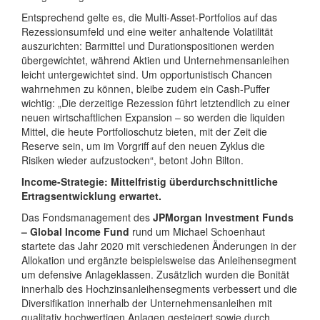
Entsprechend gelte es, die Multi-Asset-Portfolios auf das
Rezessionsumfeld und eine weiter anhaltende Volatilität
auszurichten: Barmittel und Durationspositionen werden
übergewichtet, während Aktien und Unternehmensanleihen
leicht untergewichtet sind. Um opportunistisch Chancen
wahrnehmen zu können, bleibe zudem ein Cash-Puffer
wichtig: „Die derzeitige Rezession führt letztendlich zu einer
neuen wirtschaftlichen Expansion – so werden die liquiden
Mittel, die heute Portfolioschutz bieten, mit der Zeit die
Reserve sein, um im Vorgriff auf den neuen Zyklus die
Risiken wieder aufzustocken“, betont John Bilton.
Income-Strategie: Mittelfristig überdurchschnittliche
Ertragsentwicklung erwartet.
Das Fondsmanagement des
JPMorgan Investment Funds
– Global Income Fund
rund um Michael Schoenhaut
startete das Jahr 2020 mit verschiedenen Änderungen in der
Allokation und ergänzte beispielsweise das Anleihensegment
um defensive Anlageklassen. Zusätzlich wurden die Bonität
innerhalb des Hochzinsanleihensegments verbessert und die
Diversifikation innerhalb der Unternehmensanleihen mit
qualitativ hochwertigen Anlagen gesteigert sowie durch