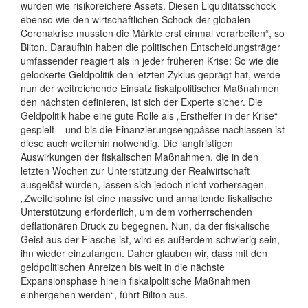
wurden wie risikoreichere Assets. Diesen Liquiditätsschock
ebenso wie den wirtschaftlichen Schock der globalen
Coronakrise mussten die Märkte erst einmal verarbeiten“, so
Bilton. Daraufhin haben die politischen Entscheidungsträger
umfassender reagiert als in jeder früheren Krise: So wie die
gelockerte Geldpolitik den letzten Zyklus geprägt hat, werde
nun der weitreichende Einsatz fiskalpolitischer Maßnahmen
den nächsten definieren, ist sich der Experte sicher. Die
Geldpolitik habe eine gute Rolle als „Ersthelfer in der Krise“
gespielt – und bis die Finanzierungsengpässe nachlassen ist
diese auch weiterhin notwendig. Die langfristigen
Auswirkungen der fiskalischen Maßnahmen, die in den
letzten Wochen zur Unterstützung der Realwirtschaft
ausgelöst wurden, lassen sich jedoch nicht vorhersagen.
„Zweifelsohne ist eine massive und anhaltende fiskalische
Unterstützung erforderlich, um dem vorherrschenden
deflationären Druck zu begegnen. Nun, da der fiskalische
Geist aus der Flasche ist, wird es außerdem schwierig sein,
ihn wieder einzufangen. Daher glauben wir, dass mit den
geldpolitischen Anreizen bis weit in die nächste
Expansionsphase hinein fiskalpolitische Maßnahmen
einhergehen werden“, führt Bilton aus.