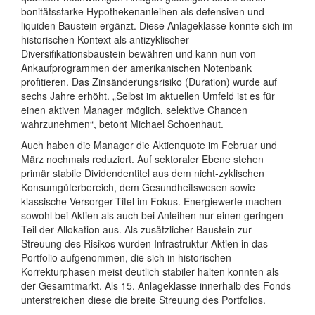
bonitätsstarke Hypothekenanleihen als defensiven und
liquiden Baustein ergänzt. Diese Anlageklasse konnte sich im
historischen Kontext als antizyklischer
Diversifikationsbaustein bewähren und kann nun von
Ankaufprogrammen der amerikanischen Notenbank
profitieren. Das Zinsänderungsrisiko (Duration) wurde auf
sechs Jahre erhöht. „Selbst im aktuellen Umfeld ist es für
einen aktiven Manager möglich, selektive Chancen
wahrzunehmen“, betont Michael Schoenhaut.
Auch haben die Manager die Aktienquote im Februar und
März nochmals reduziert. Auf sektoraler Ebene stehen
primär stabile Dividendentitel aus dem nicht-zyklischen
Konsumgüterbereich, dem Gesundheitswesen sowie
klassische Versorger-Titel im Fokus. Energiewerte machen
sowohl bei Aktien als auch bei Anleihen nur einen geringen
Teil der Allokation aus. Als zusätzlicher Baustein zur
Streuung des Risikos wurden Infrastruktur-Aktien in das
Portfolio aufgenommen, die sich in historischen
Korrekturphasen meist deutlich stabiler halten konnten als
der Gesamtmarkt. Als 15. Anlageklasse innerhalb des Fonds
unterstreichen diese die breite Streuung des Portfolios.