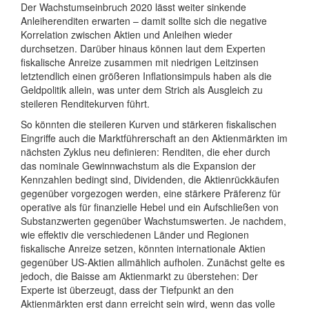
Der Wachstumseinbruch 2020 lässt weiter sinkende
Anleiherenditen erwarten – damit sollte sich die negative
Korrelation zwischen Aktien und Anleihen wieder
durchsetzen. Darüber hinaus können laut dem Experten
fiskalische Anreize zusammen mit niedrigen Leitzinsen
letztendlich einen größeren Inflationsimpuls haben als die
Geldpolitik allein, was unter dem Strich als Ausgleich zu
steileren Renditekurven führt.
So könnten die steileren Kurven und stärkeren fiskalischen
Eingriffe auch die Marktführerschaft an den Aktienmärkten im
nächsten Zyklus neu definieren: Renditen, die eher durch
das nominale Gewinnwachstum als die Expansion der
Kennzahlen bedingt sind, Dividenden, die Aktienrückkäufen
gegenüber vorgezogen werden, eine stärkere Präferenz für
operative als für finanzielle Hebel und ein Aufschließen von
Substanzwerten gegenüber Wachstumswerten. Je nachdem,
wie effektiv die verschiedenen Länder und Regionen
fiskalische Anreize setzen, könnten internationale Aktien
gegenüber US-Aktien allmählich aufholen. Zunächst gelte es
jedoch, die Baisse am Aktienmarkt zu überstehen: Der
Experte ist überzeugt, dass der Tiefpunkt an den
Aktienmärkten erst dann erreicht sein wird, wenn das volle