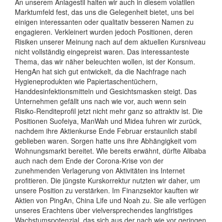
An unserem Anlagestil halten wir auch in diesem volatilen
Marktumfeld fest, das uns die Gelegenheit bietet, uns bei
einigen interessanten oder qualitativ besseren Namen zu
engagieren. Verkleinert wurden jedoch Positionen, deren
Risiken unserer Meinung nach auf dem aktuellen Kursniveau
nicht vollständig eingepreist waren. Das interessanteste
Thema, das wir näher beleuchten wollen, ist der Konsum.
HengAn hat sich gut entwickelt, da die Nachfrage nach
Hygieneprodukten wie Papiertaschentüchern,
Handdesinfektionsmitteln und Gesichtsmasken steigt. Das
Unternehmen gefällt uns nach wie vor, auch wenn sein
Risiko-Renditeprofil jetzt nicht mehr ganz so attraktiv ist. Die
Positionen Suofeiya, ManWah und Midea fuhren wir zurück,
nachdem ihre Aktienkurse Ende Februar erstaunlich stabil
geblieben waren. Sorgen hatte uns ihre Abhängigkeit vom
Wohnungsmarkt bereitet. Wie bereits erwähnt, dürfte Alibaba
auch nach dem Ende der Corona-Krise von der
zunehmenden Verlagerung von Aktivitäten ins Internet
profitieren. Die jüngste Kurskorrektur nutzten wir daher, um
unsere Position zu verstärken. Im Finanzsektor kauften wir
Aktien von PingAn, China Life und Noah zu. Sie alle verfügen
unseres Erachtens über vielversprechendes langfristiges
Wachstumspotenzial, das sich aus der nach wie vor geringen