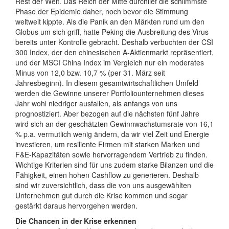
Rest der Welt. Das Reich der Mitte durchlief die schlimmste
Phase der Epidemie daher, noch bevor die Stimmung
weltweit kippte. Als die Panik an den Märkten rund um den
Globus um sich griff, hatte Peking die Ausbreitung des Virus
bereits unter Kontrolle gebracht. Deshalb verbuchten der CSI
300 Index, der den chinesischen A-Aktienmarkt repräsentiert,
und der MSCI China Index im Vergleich nur ein moderates
Minus von 12,0 bzw. 10,7 % (per 31. März seit
Jahresbeginn). In diesem gesamtwirtschaftlichen Umfeld
werden die Gewinne unserer Portfoliounternehmen dieses
Jahr wohl niedriger ausfallen, als anfangs von uns
prognostiziert. Aber bezogen auf die nächsten fünf Jahre
wird sich an der geschätzten Gewinnwachstumsrate von 16,1
% p.a. vermutlich wenig ändern, da wir viel Zeit und Energie
investieren, um resiliente Firmen mit starken Marken und
F&E-Kapazitäten sowie hervorragendem Vertrieb zu finden.
Wichtige Kriterien sind für uns zudem starke Bilanzen und die
Fähigkeit, einen hohen Cashflow zu generieren. Deshalb
sind wir zuversichtlich, dass die von uns ausgewählten
Unternehmen gut durch die Krise kommen und sogar
gestärkt daraus hervorgehen werden.
Die Chancen in der Krise erkennen