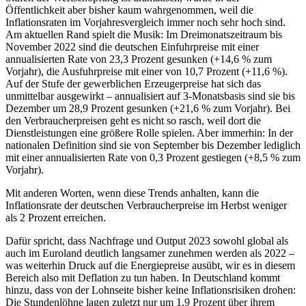
Öffentlichkeit aber bisher kaum wahrgenommen, weil die
Inflationsraten im Vorjahresvergleich immer noch sehr hoch sind.
Am aktuellen Rand spielt die Musik: Im Dreimonatszeitraum bis
November 2022 sind die deutschen Einfuhrpreise mit einer
annualisierten Rate von 23,3 Prozent gesunken (+14,6 % zum
Vorjahr), die Ausfuhrpreise mit einer von 10,7 Prozent (+11,6 %).
Auf der Stufe der gewerblichen Erzeugerpreise hat sich das
unmittelbar ausgewirkt – annualisiert auf 3-Monatsbasis sind sie bis
Dezember um 28,9 Prozent gesunken (+21,6 % zum Vorjahr). Bei
den Verbraucherpreisen geht es nicht so rasch, weil dort die
Dienstleistungen eine größere Rolle spielen. Aber immerhin: In der
nationalen Definition sind sie von September bis Dezember lediglich
mit einer annualisierten Rate von 0,3 Prozent gestiegen (+8,5 % zum
Vorjahr).
Mit anderen Worten, wenn diese Trends anhalten, kann die
Inflationsrate der deutschen Verbraucherpreise im Herbst weniger
als 2 Prozent erreichen.
Dafür spricht, dass Nachfrage und Output 2023 sowohl global als
auch im Euroland deutlich langsamer zunehmen werden als 2022 –
was weiterhin Druck auf die Energiepreise ausübt, wir es in diesem
Bereich also mit Deflation zu tun haben. In Deutschland kommt
hinzu, dass von der Lohnseite bisher keine Inflationsrisiken drohen:
Die Stundenlöhne lagen zuletzt nur um 1,9 Prozent über ihrem