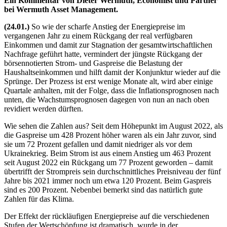
Ein Kommentar von Dieter Wermuth, Economist und Partner
bei Wermuth Asset Management.
(24.01.)
So wie der scharfe Anstieg der Energiepreise im
vergangenen Jahr zu einem Rückgang der real verfügbaren
Einkommen und damit zur Stagnation der gesamtwirtschaftlichen
Nachfrage geführt hatte, vermindert der jüngste Rückgang der
börsennotierten Strom- und Gaspreise die Belastung der
Haushaltseinkommen und hilft damit der Konjunktur wieder auf die
Sprünge. Der Prozess ist erst wenige Monate alt, wird aber einige
Quartale anhalten, mit der Folge, dass die Inflationsprognosen nach
unten, die Wachstumsprognosen dagegen von nun an nach oben
revidiert werden dürften.
Wie sehen die Zahlen aus? Seit dem Höhepunkt im August 2022, als
die Gaspreise um 428 Prozent höher waren als ein Jahr zuvor, sind
sie um 72 Prozent gefallen und damit niedriger als vor dem
Ukrainekrieg. Beim Strom ist aus einem Anstieg um 463 Prozent
seit August 2022 ein Rückgang um 77 Prozent geworden – damit
übertrifft der Strompreis sein durchschnittliches Preisniveau der fünf
Jahre bis 2021 immer noch um etwa 120 Prozent. Beim Gaspreis
sind es 200 Prozent. Nebenbei bemerkt sind das natürlich gute
Zahlen für das Klima.
Der Effekt der rückläufigen Energiepreise auf die verschiedenen
Stufen der Wertschöpfung ist dramatisch, wurde in der