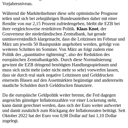
Vorjahresniveau.
Während die Marktteilnehmer diese sehr optimistische Prognose
teilen und sich bei zehnjährigen Bundesanleihen daher mit einer
Rendite von nur 2,15 Prozent zufriedengeben, bleibt die EZB bei
ihrer vergleichsweise restriktiven Politik.
Klaas Knot
, der
Gouverneur der niederländischen Zentralbank, hat gerade
unmissverständlich klargemacht, dass die Leitzinsen im Februar und
März um jeweils 50 Basispunkte angehoben werden, gefolgt von
weiteren Schritten im Sommer. Von März an folgt zudem eine
Politik des „quantitative tightening“, also der Reduktion des
europäischen Zentralbankgelds. Durch diese Normalisierung
gewinnt die EZB dringend benötigten Handlungsspielraum und
muss sich nicht mehr (oder nicht mehr so sehr) vorwerfen lassen,
dass sie durch real stark negative Leitzinsen und Gelddrucken
einerseits Blasen auf den Assetmärkten begünstige und andererseits
staatliche Schulden durch Gelddrucken finanziere.
Da die europäische Geldpolitik weiter bremst, die Fed dagegen
angesichts günstiger Inflationszahlen vor einer Lockerung steht,
kann damit gerechnet werden, dass sich der Euro weiter aufwertet
und damit zusätzlich zum Rückgang der Inflationsraten beiträgt. Seit
Oktober 2022 hat der Euro von 0,98 Dollar auf fast 1,10 Dollar
zugelegt.