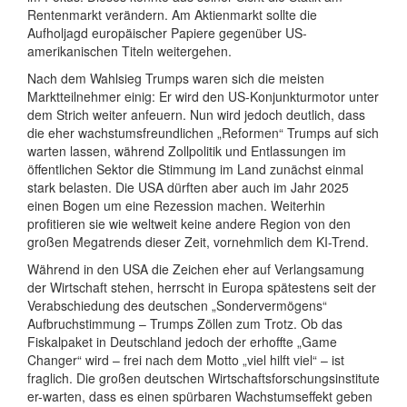
Rentenmarkt verändern. Am Aktienmarkt sollte die
Aufholjagd europäischer Papiere gegenüber US-
amerikanischen Titeln weitergehen.
Nach dem Wahlsieg Trumps waren sich die meisten
Marktteilnehmer einig: Er wird den US-Konjunkturmotor unter
dem Strich weiter anfeuern. Nun wird jedoch deutlich, dass
die eher wachstumsfreundlichen „Reformen“ Trumps auf sich
warten lassen, während Zollpolitik und Entlassungen im
öffentlichen Sektor die Stimmung im Land zunächst einmal
stark belasten. Die USA dürften aber auch im Jahr 2025
einen Bogen um eine Rezession machen. Weiterhin
profitieren sie wie weltweit keine andere Region von den
großen Megatrends dieser Zeit, vornehmlich dem KI-Trend.
Während in den USA die Zeichen eher auf Verlangsamung
der Wirtschaft stehen, herrscht in Europa spätestens seit der
Verabschiedung des deutschen „Sondervermögens“
Aufbruchstimmung – Trumps Zöllen zum Trotz. Ob das
Fiskalpaket in Deutschland jedoch der erhoffte „Game
Changer“ wird – frei nach dem Motto „viel hilft viel“ – ist
fraglich. Die großen deutschen Wirtschaftsforschungsinstitute
er-warten, dass es einen spürbaren Wachstumseffekt geben