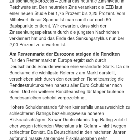
Zinssenkungs-prozess – zumal das neutrale Zinsniveau in
Reichweite ist. Den neutralen Zins verankert die EZB laut
einer neuen Studie bei 1,75 Prozent bis 2,25 Prozent. Vom
Mittelwert dieser Spanne ist man somit nur noch 50
Basispunkte entfernt. Wir erwarten, dass sich der
Zinssenkungsspielraum durch die jüngsten Nachrichten
verkleinert hat und das Ende des Senkungszyklus nun bei
2,00 Prozent zu erwarten ist.
Am Rentenmarkt der Eurozone steigen die Renditen
Für den Rentenmarkt in Europa ergibt sich durch
Deutschlands Schuldenwende eine veränderte Statik. Da die
Bundkurve die wichtigste Referenz am Markt darstellt,
verschieben sich durch den deutschen Renditeanstieg die
Renditestrukturkurven nahezu aller Euro-Schuldner nach
oben. Und ein weiterer Renditeanstieg für länger laufende
Bundesanleihen scheint vorgezeichnet.
Höhere Schuldenstände führen keinesfalls unausweichlich zu
schlechteren Ratings beziehungsweise höheren
Risikoaufschlägen. So war Deutschlands Top-Rating zuletzt
eher wegen fehlenden Wachstums in Gefahr – nicht wegen
schlechter Bonität. Da Deutschland in den nächsten Jahren
aufgrund massiv steigender Fiskalausgaben sehr