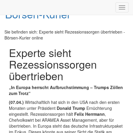
Toggl
navig
Sie befinden sich:
Experte sieht Rezessionssorgen übertrieben -
Börsen-Kurier online
Experte sieht
Rezessionssorgen
übertrieben
„In Europa herrscht Aufbruchstimmung – Trumps Zöllen
zum Trotz“
(07.04.)
Wirtschaftlich hat sich in den USA nach den ersten
Monaten unter Präsident
Donald Trump
Ernüchterung
eingestellt. Rezessionssorgen hält
Felix Herrmann
,
Chefvolkswirt bei ARAMEA Asset Management, aber für
übertrieben. In Europa steht das deutsche Infrastrukturpaket
im Fokus. Dieses könnte aus seiner Sicht die Statik am