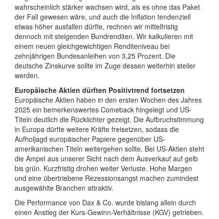
wahrscheinlich stärker wachsen wird, als es ohne das Paket
der Fall gewesen wäre, und auch die Inflation tendenziell
etwas höher ausfallen dürfte, rechnen wir mittelfristig
dennoch mit steigenden Bundrenditen. Wir kalkulieren mit
einem neuen gleichgewichtigen Renditeniveau bei
zehnjährigen Bundesanleihen von 3,25 Prozent. Die
deutsche Zinskurve sollte im Zuge dessen weiterhin steiler
werden.
Europäische Aktien dürften Positivtrend fortsetzen
Europäische Aktien haben in den ersten Wochen des Jahres
2025 ein bemerkenswertes Comeback hingelegt und US-
Titeln deutlich die Rücklichter gezeigt. Die Aufbruchstimmung
in Europa dürfte weitere Kräfte freisetzen, sodass die
Aufholjagd europäischer Papiere gegenüber US-
amerikanischen Titeln weitergehen sollte. Bei US-Aktien steht
die Ampel aus unserer Sicht nach dem Ausverkauf auf gelb
bis grün. Kurzfristig drohen weiter Verluste. Hohe Margen
und eine übertriebene Rezessionsangst machen zumindest
ausgewählte Branchen attraktiv.
Die Performance von Dax & Co. wurde bislang allein durch
einen Anstieg der Kurs-Gewinn-Verhältnisse (KGV) getrieben.