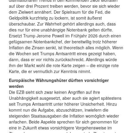
disinflationären Trends in den kommenden zwölf Monaten
auf über drei Prozent treiben werden, bevor sie sich wieder
dem Zielwert annähert. Der Spielraum für die Fed, die
Geldpolitik kurzfristig zu lockern, ist somit äußerst
überschaubar. Zur Wahrheit gehört allerdings auch, dass
dies nur für eine unabhängige Notenbank gelten dürfte.
Ersetzt Trump Jerome Powell im Frühjahr 2026 durch einen
gefügsamen Notenbankchef, der bereitwillig trotz höherer
Inflation die Zinsen senkt, ist theoretisch alles möglich. Wenn
die Wochen seit Trumps Amtsantritt eines gezeigt haben,
dann, dass er vor nichts zurückschreckt. Allerdings würde
ihm der Markt wohl die rote Karte zeigen – die einzige rote
Karte, die er vermutlich zur Kenntnis nimmt.
Europäische Währungshüter dürften vorsichtiger
werden
Die EZB sieht sich zwar keinen Angriffen auf ihre
Unabhängigkeit ausgesetzt, aber auch sie agiert spätestens
seit Trumps Amtsantritt unter höherer Unsicherheit. Hinzu
kommt nun die Aufgabe, abzuschätzen, inwiefern die
steigenden Staatsausgaben die Inflation womöglich wieder
anfachen. Beide Aspekte sprechen für sich genommen für
eine in Zukunft etwas vorsichtigere Vorgehensweise im