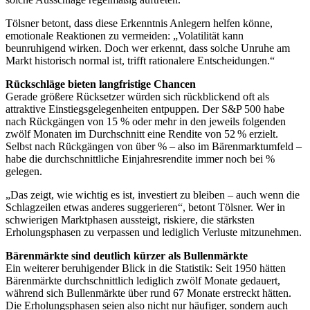
Tölsner betont, dass diese Erkenntnis Anlegern helfen könne,
emotionale Reaktionen zu vermeiden: „Volatilität kann
beunruhigend wirken. Doch wer erkennt, dass solche Unruhe am
Markt historisch normal ist, trifft rationalere Entscheidungen.“
Rückschläge bieten langfristige Chancen
Gerade größere Rücksetzer würden sich rückblickend oft als
attraktive Einstiegsgelegenheiten entpuppen. Der S&P 500 habe
nach Rückgängen von 15 % oder mehr in den jeweils folgenden
zwölf Monaten im Durchschnitt eine Rendite von 52 % erzielt.
Selbst nach Rückgängen von über % – also im Bärenmarktumfeld –
habe die durchschnittliche Einjahresrendite immer noch bei %
gelegen.
„Das zeigt, wie wichtig es ist, investiert zu bleiben – auch wenn die
Schlagzeilen etwas anderes suggerieren“, betont Tölsner. Wer in
schwierigen Marktphasen aussteigt, riskiere, die stärksten
Erholungsphasen zu verpassen und lediglich Verluste mitzunehmen.
Bärenmärkte sind deutlich kürzer als Bullenmärkte
Ein weiterer beruhigender Blick in die Statistik: Seit 1950 hätten
Bärenmärkte durchschnittlich lediglich zwölf Monate gedauert,
während sich Bullenmärkte über rund 67 Monate erstreckt hätten.
Die Erholungsphasen seien also nicht nur häufiger, sondern auch