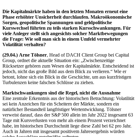
Die Kapitalmärkte haben in den letzten Monaten erneut eine
Phase erhöhter Unsicherheit durchlaufen. Makroökonomische
Sorgen, geopolitische Spannungen und geldpolitische
Kurswechsel führten zu teils starken Kursschwankungen. Für
viele Anleger stellt sich angesichts solcher Marktbewegungen
die Frage: Wie soll man sich in einem Umfeld vermehrter
Volatilität verhalten?
(29.04.)
Arne Tölsner
, Head of DACH Client Group bei Capital
Group, ordnet die aktuelle Situation ein: „Zwischenzeitige
Rücksetzer gehören zum Wesen der Kapitalmärkte. Entscheidend ist
jedoch, nicht das große Bild aus dem Blick zu verlieren.“ Wie er
betont, lohne sich ein Blick in die Geschichte, um aus kurzfristigen
Turbulenzen keine falschen Schlüsse zu ziehen.
Marktschwankungen sind die Regel, nicht die Ausnahme
Eine zentrale Erkenntnis aus der historischen Betrachtung: Volatilität
sei kein Anzeichen für ein Scheitern der Märkte, sondern ein
natürlicher Bestandteil langfristiger Wertentwicklung. Tölsner
verweist darauf, dass der S&P 500 allein im Jahr 2022 insgesamt 63
Tage mit Kursverlusten von mehr als einem Prozent verzeichnet
habe, im historischen Durchschnitt liege diese Zahl bei 62 pro Jahr.
Auch in Jahren mit insgesamt positivem Jahresergebnis würden
solche Ausschläge regelmäßig auftreten.