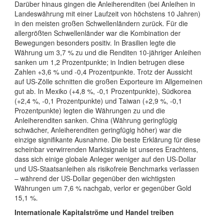
Darüber hinaus gingen die Anleiherenditen (bei Anleihen in
Landeswährung mit einer Laufzeit von höchstens 10 Jahren)
in den meisten großen Schwellenländern zurück. Für die
allergrößten Schwellenländer war die Kombination der
Bewegungen besonders positiv. In Brasilien legte die
Währung um 3,7 % zu und die Renditen 10-jähriger Anleihen
sanken um 1,2 Prozentpunkte; in Indien betrugen diese
Zahlen +3,6 % und -0,4 Prozentpunkte. Trotz der Aussicht
auf US-Zölle schnitten die großen Exporteure im Allgemeinen
gut ab. In Mexiko (+4,8 %, -0,1 Prozentpunkte), Südkorea
(+2,4 %, -0,1 Prozentpunkte) und Taiwan (+2,9 %, -0,1
Prozentpunkte) legten die Währungen zu und die
Anleiherenditen sanken. China (Währung geringfügig
schwächer, Anleiherenditen geringfügig höher) war die
einzige signifikante Ausnahme. Die beste Erklärung für diese
scheinbar verwirrenden Marktsignale ist unseres Erachtens,
dass sich einige globale Anleger weniger auf den US-Dollar
und US-Staatsanleihen als risikofreie Benchmarks verlassen
– während der US-Dollar gegenüber den wichtigsten
Währungen um 7,6 % nachgab, verlor er gegenüber Gold
15,1 %.
Internationale Kapitalströme und Handel treiben