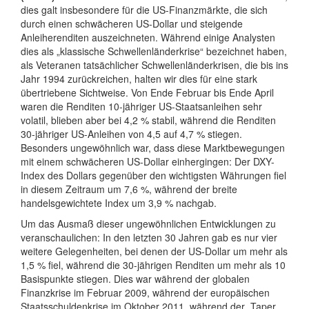
dies galt insbesondere für die US-Finanzmärkte, die sich
durch einen schwächeren US-Dollar und steigende
Anleiherenditen auszeichneten. Während einige Analysten
dies als „klassische Schwellenländerkrise“ bezeichnet haben,
als Veteranen tatsächlicher Schwellenländerkrisen, die bis ins
Jahr 1994 zurückreichen, halten wir dies für eine stark
übertriebene Sichtweise. Von Ende Februar bis Ende April
waren die Renditen 10-jähriger US-Staatsanleihen sehr
volatil, blieben aber bei 4,2 % stabil, während die Renditen
30-jähriger US-Anleihen von 4,5 auf 4,7 % stiegen.
Besonders ungewöhnlich war, dass diese Marktbewegungen
mit einem schwächeren US-Dollar einhergingen: Der DXY-
Index des Dollars gegenüber den wichtigsten Währungen fiel
in diesem Zeitraum um 7,6 %, während der breite
handelsgewichtete Index um 3,9 % nachgab.
Um das Ausmaß dieser ungewöhnlichen Entwicklungen zu
veranschaulichen: In den letzten 30 Jahren gab es nur vier
weitere Gelegenheiten, bei denen der US-Dollar um mehr als
1,5 % fiel, während die 30-jährigen Renditen um mehr als 10
Basispunkte stiegen. Dies war während der globalen
Finanzkrise im Februar 2009, während der europäischen
Staatsschuldenkrise im Oktober 2011, während der „Taper