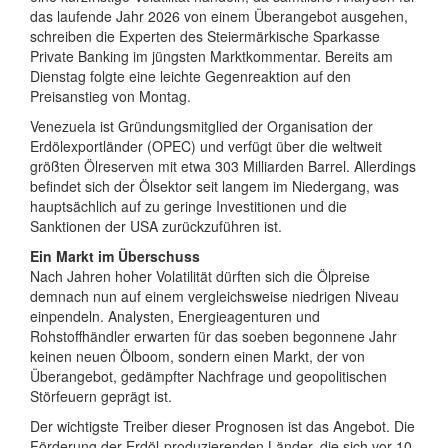
das laufende Jahr 2026 von einem Überangebot ausgehen,
schreiben die Experten des Steiermärkische Sparkasse
Private Banking im jüngsten Marktkommentar. Bereits am
Dienstag folgte eine leichte Gegenreaktion auf den
Preisanstieg von Montag.
Venezuela ist Gründungsmitglied der Organisation der
Erdölexportländer (OPEC) und verfügt über die weltweit
größten Ölreserven mit etwa 303 Milliarden Barrel. Allerdings
befindet sich der Ölsektor seit langem im Niedergang, was
hauptsächlich auf zu geringe Investitionen und die
Sanktionen der USA zurückzuführen ist.
Ein Markt im Überschuss
Nach Jahren hoher Volatilität dürften sich die Ölpreise
demnach nun auf einem vergleichsweise niedrigen Niveau
einpendeln. Analysten, Energieagenturen und
Rohstoffhändler erwarten für das soeben begonnene Jahr
keinen neuen Ölboom, sondern einen Markt, der von
Überangebot, gedämpfter Nachfrage und geopolitischen
Störfeuern geprägt ist.
Der wichtigste Treiber dieser Prognosen ist das Angebot. Die
Förderung der Erdöl-produzierenden Länder, die sich vor 10