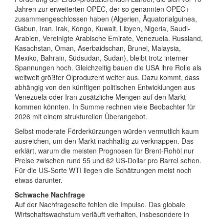
Jahren zur erweiterten OPEC, der so genannten OPEC+
zusammengeschlossen haben (Algerien, Äquatorialguinea,
Gabun, Iran, Irak, Kongo, Kuwait, Libyen, Nigeria, Saudi-
Arabien, Vereinigte Arabische Emirate, Venezuela. Russland,
Kasachstan, Oman, Aserbaidschan, Brunei, Malaysia,
Mexiko, Bahrain, Südsudan, Sudan), bleibt trotz interner
Spannungen hoch. Gleichzeitig bauen die USA ihre Rolle als
weltweit größter Ölproduzent weiter aus. Dazu kommt, dass
abhängig von den künftigen politischen Entwicklungen aus
Venezuela oder Iran zusätzliche Mengen auf den Markt
kommen könnten. In Summe rechnen viele Beobachter für
2026 mit einem strukturellen Überangebot.
Selbst moderate Förderkürzungen würden vermutlich kaum
ausreichen, um den Markt nachhaltig zu verknappen. Das
erklärt, warum die meisten Prognosen für Brent-Rohöl nur
Preise zwischen rund 55 und 62 US-Dollar pro Barrel sehen.
Für die US-Sorte WTI liegen die Schätzungen meist noch
etwas darunter.
Schwache Nachfrage
Auf der Nachfrageseite fehlen die Impulse. Das globale
Wirtschaftswachstum verläuft verhalten, insbesondere in