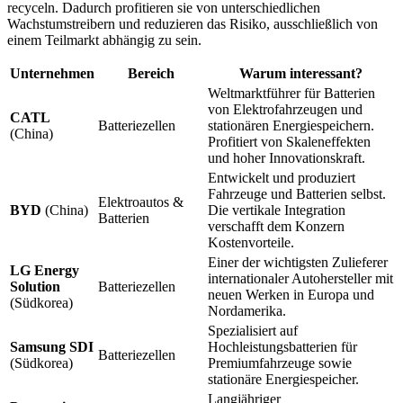
recyceln. Dadurch profitieren sie von unterschiedlichen
Wachstumstreibern und reduzieren das Risiko, ausschließlich von
einem Teilmarkt abhängig zu sein.
Unternehmen
Bereich
Warum interessant?
Weltmarktführer für Batterien
von Elektrofahrzeugen und
CATL
Batteriezellen
stationären Energiespeichern.
(China)
Profitiert von Skaleneffekten
und hoher Innovationskraft.
Entwickelt und produziert
Fahrzeuge und Batterien selbst.
Elektroautos &
BYD
(China)
Die vertikale Integration
Batterien
verschafft dem Konzern
Kostenvorteile.
Einer der wichtigsten Zulieferer
LG Energy
internationaler Autohersteller mit
Solution
Batteriezellen
neuen Werken in Europa und
(Südkorea)
Nordamerika.
Spezialisiert auf
Samsung SDI
Hochleistungsbatterien für
Batteriezellen
(Südkorea)
Premiumfahrzeuge sowie
stationäre Energiespeicher.
Langjähriger