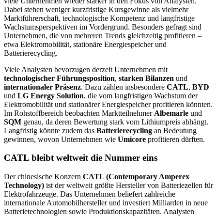
viele Unternehmen wieder stärker in den Fokus von Analysten.
Dabei stehen weniger kurzfristige Kursgewinne als vielmehr
Marktführerschaft, technologische Kompetenz und langfristige
Wachstumsperspektiven im Vordergrund. Besonders gefragt sind
Unternehmen, die von mehreren Trends gleichzeitig profitieren –
etwa Elektromobilität, stationäre Energiespeicher und
Batterierecycling.
Viele Analysten bevorzugen derzeit Unternehmen mit
technologischer Führungsposition
,
starken Bilanzen
und
internationaler Präsenz
. Dazu zählen insbesondere
CATL
,
BYD
und
LG Energy Solution
, die vom langfristigen Wachstum der
Elektromobilität und stationärer Energiespeicher profitieren könnten.
Im Rohstoffbereich beobachten Marktteilnehmer
Albemarle
und
SQM
genau, da deren Bewertung stark vom Lithiumpreis abhängt.
Langfristig könnte zudem das
Batterierecycling
an Bedeutung
gewinnen, wovon Unternehmen wie
Umicore
profitieren dürften.
CATL bleibt weltweit die Nummer eins
Der chinesische Konzern
CATL (Contemporary Amperex
Technology)
ist der weltweit größte Hersteller von Batteriezellen für
Elektrofahrzeuge. Das Unternehmen beliefert zahlreiche
internationale Automobilhersteller und investiert Milliarden in neue
Batterietechnologien sowie Produktionskapazitäten. Analysten