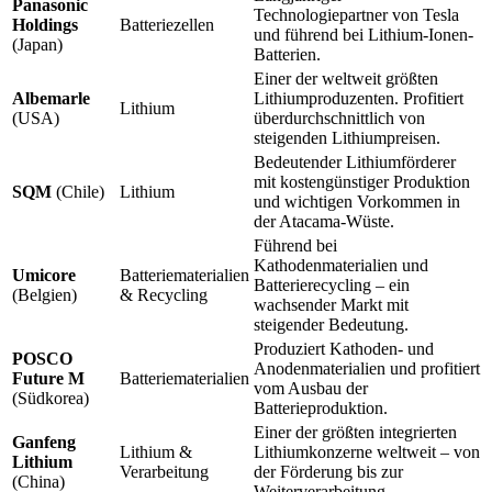
Panasonic
Technologiepartner von Tesla
Holdings
Batteriezellen
und führend bei Lithium-Ionen-
(Japan)
Batterien.
Einer der weltweit größten
Albemarle
Lithiumproduzenten. Profitiert
Lithium
(USA)
überdurchschnittlich von
steigenden Lithiumpreisen.
Bedeutender Lithiumförderer
mit kostengünstiger Produktion
SQM
(Chile)
Lithium
und wichtigen Vorkommen in
der Atacama-Wüste.
Führend bei
Kathodenmaterialien und
Umicore
Batteriematerialien
Batterierecycling – ein
(Belgien)
& Recycling
wachsender Markt mit
steigender Bedeutung.
Produziert Kathoden- und
POSCO
Anodenmaterialien und profitiert
Future M
Batteriematerialien
vom Ausbau der
(Südkorea)
Batterieproduktion.
Einer der größten integrierten
Ganfeng
Lithium &
Lithiumkonzerne weltweit – von
Lithium
Verarbeitung
der Förderung bis zur
(China)
Weiterverarbeitung.