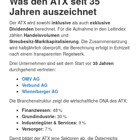
Was den ATX seit 35
Jahren auszeichnet
Der ATX wird sowohl
inklusive
als auch
exklusive
Dividenden
berechnet. Für die Aufnahme in den Leitindex
zählen
Handelsvolumen
und
Streubesitz‑Marktkapitalisierung
. Die Zusammensetzung
wird halbjährlich überprüft, die Berechnung erfolgt in Echtzeit
nach einem transparenten Regelwerk.
Drei Unternehmen sind seit dem Start vor
35 Jahren
durchgehend vertreten:
OMV AG
Verbund AG
Wienerberger AG
Die Branchenstruktur zeigt die wirtschaftliche DNA des ATX:
Finanzwesen:
48 %
Grundindustrie:
30 %
Industriegüter & Services:
9 %
Versorger:
7 %
Damit bildet der ATX jene Sektoren ab, die Österreichs