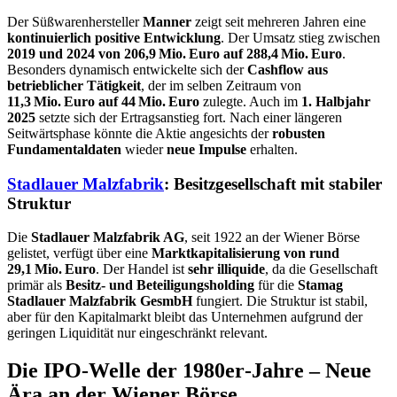
Der Süßwarenhersteller
Manner
zeigt seit mehreren Jahren eine
kontinuierlich positive Entwicklung
. Der Umsatz stieg zwischen
2019 und 2024 von 206,9 Mio. Euro auf 288,4 Mio. Euro
.
Besonders dynamisch entwickelte sich der
Cashflow aus
betrieblicher Tätigkeit
, der im selben Zeitraum von
11,3 Mio. Euro auf 44 Mio. Euro
zulegte. Auch im
1. Halbjahr
2025
setzte sich der Ertragsanstieg fort. Nach einer längeren
Seitwärtsphase könnte die Aktie angesichts der
robusten
Fundamentaldaten
wieder
neue Impulse
erhalten.
Stadlauer Malzfabrik
: Besitzgesellschaft mit stabiler
Struktur
Die
Stadlauer Malzfabrik AG
, seit 1922 an der Wiener Börse
gelistet, verfügt über eine
Marktkapitalisierung von rund
29,1 Mio. Euro
. Der Handel ist
sehr illiquide
, da die Gesellschaft
primär als
Besitz- und Beteiligungsholding
für die
Stamag
Stadlauer Malzfabrik GesmbH
fungiert. Die Struktur ist stabil,
aber für den Kapitalmarkt bleibt das Unternehmen aufgrund der
geringen Liquidität nur eingeschränkt relevant.
Die IPO‑Welle der 1980er‑Jahre – Neue
Ära an der Wiener Börse