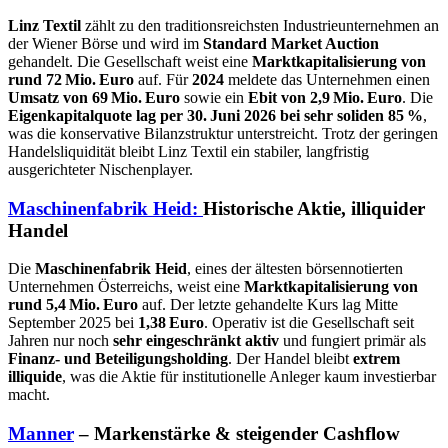
Linz Textil
zählt zu den traditionsreichsten Industrieunternehmen an
der Wiener Börse und wird im
Standard Market Auction
gehandelt. Die Gesellschaft weist eine
Marktkapitalisierung von
rund 72 Mio. Euro
auf. Für
2024
meldete das Unternehmen einen
Umsatz von 69 Mio. Euro
sowie ein
Ebit von 2,9 Mio. Euro
. Die
Eigenkapitalquote lag per 30. Juni 2026 bei sehr soliden 85 %
,
was die konservative Bilanzstruktur unterstreicht. Trotz der geringen
Handelsliquidität bleibt Linz Textil ein stabiler, langfristig
ausgerichteter Nischenplayer.
Maschinenfabrik Heid:
Historische Aktie, illiquider
Handel
Die
Maschinenfabrik Heid
, eines der ältesten börsennotierten
Unternehmen Österreichs, weist eine
Marktkapitalisierung von
rund 5,4 Mio. Euro
auf. Der letzte gehandelte Kurs lag Mitte
September 2025 bei
1,38 Euro
. Operativ ist die Gesellschaft seit
Jahren nur noch
sehr eingeschränkt aktiv
und fungiert primär als
Finanz- und Beteiligungsholding
. Der Handel bleibt
extrem
illiquide
, was die Aktie für institutionelle Anleger kaum investierbar
macht.
Manner
– Markenstärke & steigender Cashflow