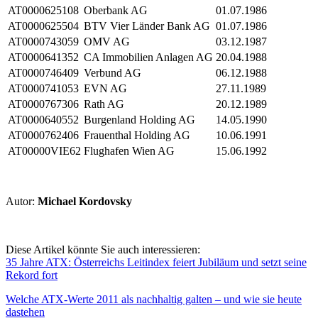
AT0000625108
Oberbank AG
01.07.1986
AT0000625504
BTV Vier Länder Bank AG
01.07.1986
AT0000743059
OMV AG
03.12.1987
AT0000641352
CA Immobilien Anlagen AG
20.04.1988
AT0000746409
Verbund AG
06.12.1988
AT0000741053
EVN AG
27.11.1989
AT0000767306
Rath AG
20.12.1989
AT0000640552
Burgenland Holding AG
14.05.1990
AT0000762406
Frauenthal Holding AG
10.06.1991
AT00000VIE62
Flughafen Wien AG
15.06.1992
Autor:
Michael Kordovsky
Diese Artikel könnte Sie auch interessieren:
35 Jahre ATX: Österreichs Leitindex feiert Jubiläum und setzt seine
Rekord fort
Welche ATX‑Werte 2011 als nachhaltig galten – und wie sie heute
dastehen