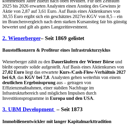
kommenden Jahre zuletzt nach oben revidiert. Für den Zeitraum
2025 bis 2026 erwarten Analysten einen Anstieg des Gewinns je
Aktie von 2,87 auf 3,61 Euro. Auf Basis eines Aktienkurses von
30,55 Euro ergibt sich ein geschätztes 2027er‑KGV von 8,5 – ein
im Branchenvergleich nach dem starken Kursanstieg fair bis günstig
bewertet und gilt als gutes Langzeitinvestment.
2. Wienerberger
– Seit 1869 gelistet
Baustoffkonzern & Profiteur eines Infrastrukturzyklus
Wienerberger zählt zu den
Dauerläufern der Wiener Börse
und
bleibt operativ solide aufgestellt. Auf Basis eines Aktienkurses von
27,02 Euro
liegt das erwartete
Kurs‑/Cash‑Flow‑Verhältnis 2027
bei 6,9
, das
KGV bei 7,8
. Analysten gehen weiterhin von einem
deutlichen Ergebnissprung
aus – getragen von
Effizienzmaßnahmen, einer stabilen Nachfrage im
Infrastrukturbereich und möglichen Impulsen durch
Investitionsprogramme in
Europa und den USA
.
3. UBM Development
– Seit 1873
Immobilienentwickler mit langer Kapitalmarkttradition