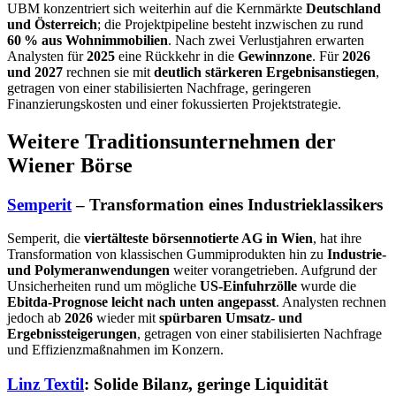
UBM konzentriert sich weiterhin auf die Kernmärkte
Deutschland
und Österreich
; die Projektpipeline besteht inzwischen zu rund
60 % aus Wohnimmobilien
. Nach zwei Verlustjahren erwarten
Analysten für
2025
eine Rückkehr in die
Gewinnzone
. Für
2026
und 2027
rechnen sie mit
deutlich stärkeren Ergebnisanstiegen
,
getragen von einer stabilisierten Nachfrage, geringeren
Finanzierungskosten und einer fokussierten Projektstrategie.
Weitere Traditionsunternehmen der
Wiener Börse
Semperit
– Transformation eines Industrieklassikers
Semperit, die
viertälteste börsennotierte AG in Wien
, hat ihre
Transformation von klassischen Gummiprodukten hin zu
Industrie-
und Polymeranwendungen
weiter vorangetrieben. Aufgrund der
Unsicherheiten rund um mögliche
US‑Einfuhrzölle
wurde die
Ebitda‑Prognose leicht nach unten angepasst
. Analysten rechnen
jedoch ab
2026
wieder mit
spürbaren Umsatz- und
Ergebnissteigerungen
, getragen von einer stabilisierten Nachfrage
und Effizienzmaßnahmen im Konzern.
Linz Textil
: Solide Bilanz, geringe Liquidität