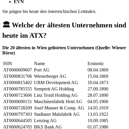
EVN
Sie prägen bis heute den österreichischen Leitindex.
🏛️ Welche der ältesten Unternehmen sind
heute im ATX?
Die 20 ältesten in Wien gelisteten Unternehmen (Quelle: Wiener
Börse)
ISIN
Name
Erstnotiz
AT0000609607
Porr AG
08.04.1869
AT0000831706
Wienerberger AG
15.04.1869
AT0000815402
UBM Development AG
10.04.1873
AT0000785555
Semperit AG Holding
27.09.1890
AT0000723606
Linz Textil Holding AG
28.07.1890
AT0000690151
Maschinenfabrik Heid AG
04.05.1906
AT0000728209
Josef Manner & Comp. AG
14.05.1919
AT0000797303
Stadlauer Malzfabrik AG
13.03.1922
AT0000644505
Lenzing AG
19.09.1985
AT0000624705
BKS Bank AG
01.07.1986