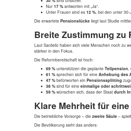
30 %
sind unsicher.
Nur
17 %
antworten mit „Ja“.
Unter Frauen sind es
12 %
, bei den unter 30
Die erwartete
Pensionslücke
liegt laut Studie mittl
Breite Zustimmung zu
Laut Sardelic haben sich viele Menschen noch zu we
stärker in den Fokus.
Die Reformbereitschaft ist hoch:
69 %
unterstützen die geplante
Teilpension
,
61 %
sprechen sich für eine
Anhebung des An
47 %
befürworten ein
Pensionssplitting
zugu
38 %
sind für eine
einmalige oder schrittwe
59 %
wünschen sich, dass der Staat
durch In
Klare Mehrheit für eine
Die betriebliche Vorsorge – die
zweite Säule
– spiel
Die Bevölkerung sieht das anders: