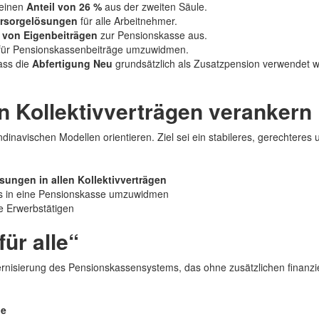
 einen
Anteil von 26 %
aus der zweiten Säule.
Vorsorgelösungen
für alle Arbeitnehmer.
 von Eigenbeiträgen
zur Pensionskasse aus.
für Pensionskassenbeiträge umzuwidmen.
ass die
Abfertigung Neu
grundsätzlich als Zusatzpension verwendet we
in Kollektivverträgen verankern
dinavischen Modellen orientieren. Ziel sei ein stabileres, gerechtere
sungen in allen Kollektivverträgen
lts in eine Pensionskasse umzuwidmen
le Erwerbstätigen
ür alle“
rnisierung des Pensionskassensystems, das ohne zusätzlichen finanzi
ie