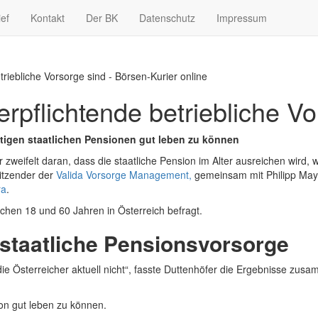
ief
Kontakt
Der BK
Datenschutz
Impressum
triebliche Vorsorge sind - Börsen-Kurier online
erpflichtende betriebliche V
tigen staatlichen Pensionen gut leben zu können
zweifelt daran, dass die staatliche Pension im Alter ausreichen wird, w
sitzender der
Valida Vorsorge Management,
gemeinsam mit Philipp Maye
ra
.
hen 18 und 60 Jahren in Österreich befragt.
 staatliche Pensionsvorsorge
ie Österreicher aktuell nicht“, fasste Duttenhöfer die Ergebnisse zu
ion gut leben zu können.