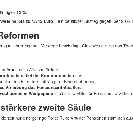
‑Jährigen
13 %
.
erweile bei
bis zu 1.243 Euro
– ein deutlicher Anstieg gegenüber 2022 
 Reformen
nig mit ihrer eigenen Vorsorge beschäftigt. Gleichzeitig rückt das T
 um Arbeiten im Alter zu fördern.
trittsalters bei der Korridorpension
aus.
nsten des Elternteils mit längerer Kinderbetreuung.
ise Anhebung des Pensionsantrittsalters
.
vestitionen in Wertpapiere
zusätzliche Mittel für Pensionen erwirtscha
 stärkere zweite Säule
t derzeit nur eine geringe Rolle: Rund
4 %
der Pensionen stammen aus