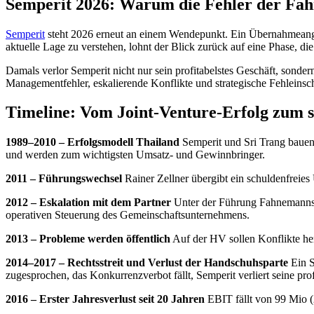
Semperit 2026: Warum die Fehler der Fa
Semperit
steht 2026 erneut an einem Wendepunkt. Ein Übernahmeangeb
aktuelle Lage zu verstehen, lohnt der Blick zurück auf eine Phase, 
Damals verlor Semperit nicht nur sein profitabelstes Geschäft, sonde
Managementfehler, eskalierende Konflikte und strategische Fehleinsc
Timeline: Vom Joint-Venture-Erfolg zum s
1989–2010 – Erfolgsmodell Thailand
Semperit und Sri Trang bauen 
und werden zum wichtigsten Umsatz- und Gewinnbringer.
2011 – Führungswechsel
Rainer Zellner übergibt ein schuldenfre
2012 – Eskalation mit dem Partner
Unter der Führung Fahnemanns k
operativen Steuerung des Gemeinschaftsunternehmens.
2013 – Probleme werden öffentlich
Auf der HV sollen Konflikte her
2014–2017 – Rechtsstreit und Verlust der Handschuhsparte
Ein S
zugesprochen, das Konkurrenzverbot fällt, Semperit verliert seine prof
2016 – Erster Jahresverlust seit 20 Jahren
EBIT fällt von 99 Mio (