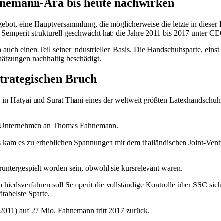
hnemann‑Ära bis heute nachwirken
ot, eine Hauptversammlung, die möglicherweise die letzte in dieser F
die Semperit strukturell geschwächt hat: die Jahre 2011 bis 2017 unte
rn auch einen Teil seiner industriellen Basis. Die Handschuhsparte, e
hätzungen nachhaltig beschädigt.
trategischen Bruch
in Hatyai und Surat Thani eines der weltweit größten Latexhandschuh
ies Unternehmen an Thomas Fahnemann.
am es zu erheblichen Spannungen mit dem thailändischen Joint-Vent
untergespielt worden sein, obwohl sie kursrelevant waren.
chiedsverfahren soll Semperit die vollständige Kontrolle über SSC sic
itabelste Sparte.
2011) auf 27 Mio. Fahnemann tritt 2017 zurück.