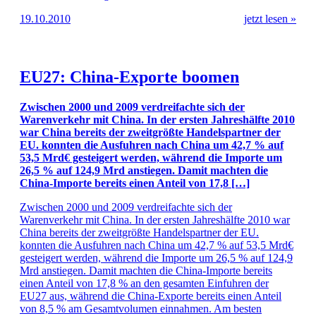
19.10.2010
jetzt lesen »
EU27: China-Exporte boomen
Zwischen 2000 und 2009 verdreifachte sich der
Warenverkehr mit China. In der ersten Jahreshälfte 2010
war China bereits der zweitgrößte Handelspartner der
EU. konnten die Ausfuhren nach China um 42,7 % auf
53,5 Mrd€ gesteigert werden, während die Importe um
26,5 % auf 124,9 Mrd anstiegen. Damit machten die
China-Importe bereits einen Anteil von 17,8 […]
Zwischen 2000 und 2009 verdreifachte sich der
Warenverkehr mit China. In der ersten Jahreshälfte 2010 war
China bereits der zweitgrößte Handelspartner der EU.
konnten die Ausfuhren nach China um 42,7 % auf 53,5 Mrd€
gesteigert werden, während die Importe um 26,5 % auf 124,9
Mrd anstiegen. Damit machten die China-Importe bereits
einen Anteil von 17,8 % an den gesamten Einfuhren der
EU27 aus, während die China-Exporte bereits einen Anteil
von 8,5 % am Gesamtvolumen einnahmen. Am besten