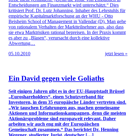
Entscheidungen am Finanzmarkt wird unterschätzt.“ Dies
kritisiert Prof. Dr. Lutz Johanning, Inhaber des Lehrstuhls für
empirische Kapitalmarktforschung an der WHU - Otto
Beisheim School of Management in Vallendar (D). Man gehe
von rationalem Verhalten der Marktteilnehmer aus, also dass
sie etwa Marktrisiken rational bepreisen. In der Praxis kommt
es aber zu „Blasen“, verursacht durch eine kollektive
Abwertung…
05.10.2010
jetzt lesen »
Ein David gegen viele Goliaths
Seit einigen Jahren gibt es in der EU-Hauptstadt Brüssel
„Euroshareholders“, einen Schutzverband für
Investoren, in dem 35 europäische Länder vertreten sind.
„Wir tauschen Erfahrungen aus, machen gemeinsame
Aktionen und Informationskampagnen, denn die meisten
Aktionärsprobleme sind europaweit relevant. Daher
arbeiten wir auch eng mit der Europäischen
Gemeinschaft zusammen.“ Das berichtet Dr. Henning
Wegener, studierter Jurist, deutscher […]