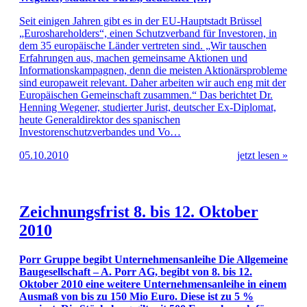
Seit einigen Jahren gibt es in der EU-Hauptstadt Brüssel
„Euroshareholders“, einen Schutzverband für Investoren, in
dem 35 europäische Länder vertreten sind. „Wir tauschen
Erfahrungen aus, machen gemeinsame Aktionen und
Informationskampagnen, denn die meisten Aktionärsprobleme
sind europaweit relevant. Daher arbeiten wir auch eng mit der
Europäischen Gemeinschaft zusammen.“ Das berichtet Dr.
Henning Wegener, studierter Jurist, deutscher Ex-Diplomat,
heute Generaldirektor des spanischen
Investorenschutzverbandes und Vo…
05.10.2010
jetzt lesen »
Zeichnungsfrist 8. bis 12. Oktober
2010
Porr Gruppe begibt Unternehmensanleihe Die Allgemeine
Baugesellschaft – A. Porr AG, begibt von 8. bis 12.
Oktober 2010 eine weitere Unternehmensanleihe in einem
Ausmaß von bis zu 150 Mio Euro. Diese ist zu 5 %