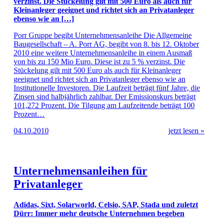
verzinst. Die Stückelung gilt mit 500 Euro als auch für
Kleinanleger geeignet und richtet sich an Privatanleger
ebenso wie an […]
Porr Gruppe begibt Unternehmensanleihe Die Allgemeine
Baugesellschaft – A. Porr AG, begibt von 8. bis 12. Oktober
2010 eine weitere Unternehmensanleihe in einem Ausmaß
von bis zu 150 Mio Euro. Diese ist zu 5 % verzinst. Die
Stückelung gilt mit 500 Euro als auch für Kleinanleger
geeignet und richtet sich an Privatanleger ebenso wie an
Institutionelle Investoren. Die Laufzeit beträgt fünf Jahre, die
Zinsen sind halbjährlich zahlbar. Der Emissionskurs beträgt
101,272 Prozent. Die Tilgung am Laufzeitende beträgt 100
Prozent…
04.10.2010
jetzt lesen »
Unternehmensanleihen für
Privatanleger
Adidas, Sixt, Solarworld, Celsio, SAP, Stada und zuletzt
Dürr: Immer mehr deutsche Unternehmen begeben